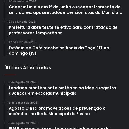
26 de maio de 2026
Caapsml inicia em 1º de junho o recadastramento de
servidores, aposentados e pensionistas do Município
21 de julho de 2026
Prefeitura abre teste seletivo para contratação de
professores temporários
17 de julho de 2026
Estádio do Café recebe as finais da Taça FEL no
domingo (19)
Últimas Atualizadas
6 de agosto de 2026
Londrina mantém nota histórica no Ideb e registra
avanços em escolas municipais
6 de agosto de 2026
Agosto Cinza promove ações de prevenção a
incêndios na Rede Municipal de Ensino
6 de agosto de 2026
IPPUL disponibiliza sistema com indicadores do