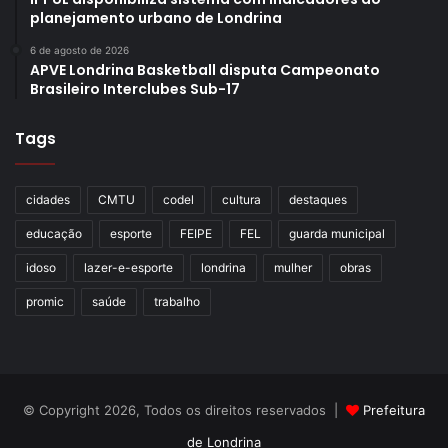
planejamento urbano de Londrina
6 de agosto de 2026
APVE Londrina Basketball disputa Campeonato
Brasileiro Interclubes Sub-17
Tags
cidades
CMTU
codel
cultura
destaques
educação
esporte
FEIPE
FEL
guarda municipal
idoso
lazer-e-esporte
londrina
mulher
obras
promic
saúde
trabalho
© Copyright 2026, Todos os direitos reservados |
Prefeitura
de Londrina