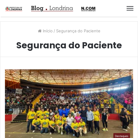
M
Início
/
Segurança do Paciente
Segurança do Paciente
Destaques