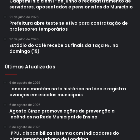
Caapsml inicia em 1º de junho o recadastramento de
servidores, aposentados e pensionistas do Município
21 de julho de 2026
Prefeitura abre teste seletivo para contratação de
professores temporários
17 de julho de 2026
Estádio do Café recebe as finais da Taça FEL no
domingo (19)
Últimas Atualizadas
6 de agosto de 2026
Londrina mantém nota histórica no Ideb e registra
avanços em escolas municipais
6 de agosto de 2026
Agosto Cinza promove ações de prevenção a
incêndios na Rede Municipal de Ensino
6 de agosto de 2026
IPPUL disponibiliza sistema com indicadores do
planejamento urbano de Londrina