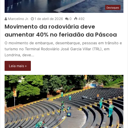
Destaques
Marcelino Jr.
1 de abril de 2026
0
492
Movimento da rodoviária deve
aumentar 40% no feriadão da Páscoa
O movimento de embarque, desembarque, pessoas em trânsito e
turismo no Terminal Rodoviário José Garcia Villar (TRL), em
Londrina, deve…
Leia mais »