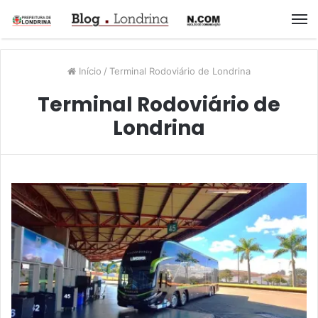
M
Início
/
Terminal Rodoviário de Londrina
Terminal Rodoviário de
Londrina