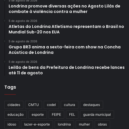
5 de agosto de 2026
Londrina promove diversas ações no Agosto Lilás de
combate à violência contra a mulher
5 de agosto de 2026
Atletas do Londrina Atletismo representam o Brasil no
Mundial Sub-20 nos EUA
5 de agosto de 2026
Grupo BR3 anima a sexta-feira com show na Concha
Acústica de Londrina
5 de agosto de 2026
Leilão de bens da Prefeitura de Londrina recebe lances
até 11 de agosto
Tags
cidades
CMTU
codel
cultura
destaques
educação
esporte
FEIPE
FEL
guarda municipal
idoso
lazer-e-esporte
londrina
mulher
obras