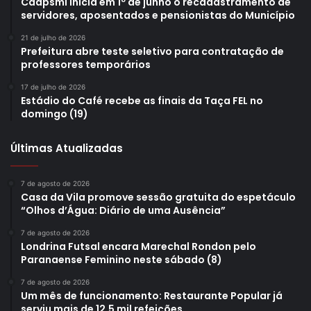
Caapsml inicia em 1º de junho o recadastramento de
servidores, aposentados e pensionistas do Município
21 de julho de 2026
Prefeitura abre teste seletivo para contratação de
professores temporários
17 de julho de 2026
Estádio do Café recebe as finais da Taça FEL no
domingo (19)
Últimas Atualizadas
7 de agosto de 2026
Casa da Vila promove sessão gratuita do espetáculo
“Olhos d’Água: Diário de uma Ausência”
7 de agosto de 2026
Londrina Futsal encara Marechal Rondon pelo
Paranaense Feminino neste sábado (8)
7 de agosto de 2026
Um mês de funcionamento: Restaurante Popular já
serviu mais de 12,5 mil refeições