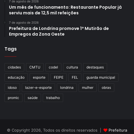
7 de agosto de 2026
Um mês de funcionamento: Restaurante Popular já
serviu mais de 12,5 mil refeições
7 de agosto de 2026
Prefeitura de Londrina promove 1º Mutirão de
Empregos da Zona Oeste
Tags
cidades
CMTU
codel
cultura
destaques
educação
esporte
FEIPE
FEL
guarda municipal
idoso
lazer-e-esporte
londrina
mulher
obras
promic
saúde
trabalho
© Copyright 2026, Todos os direitos reservados |
Prefeitura