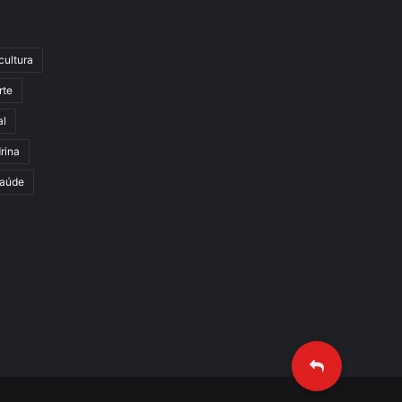
cultura
rte
al
rina
aúde