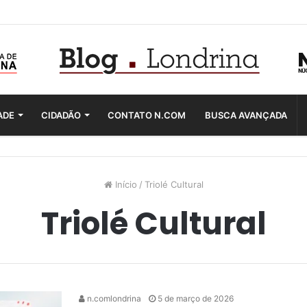
ADE
CIDADÃO
CONTATO N.COM
BUSCA AVANÇADA
Início
/
Triolé Cultural
Triolé Cultural
n.comlondrina
5 de março de 2026