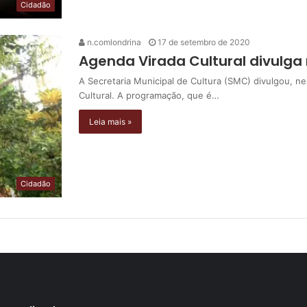
Cidadão
n.comlondrina
17 de setembro de 2020
Agenda Virada Cultural divulg
A Secretaria Municipal de Cultura (SMC) divulgou, ne
Cultural. A programação, que é…
Leia mais »
Cidadão