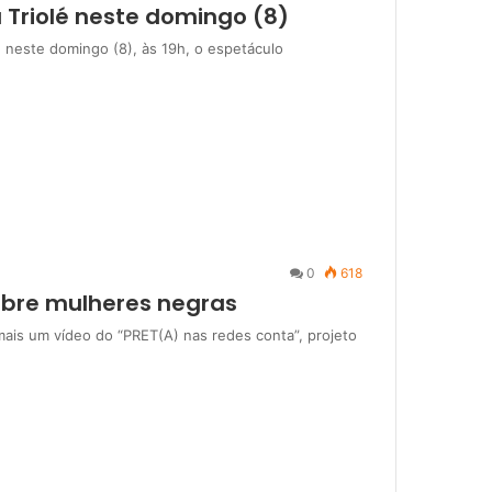
a Triolé neste domingo (8)
be neste domingo (8), às 19h, o espetáculo
0
618
obre mulheres negras
 mais um vídeo do “PRET(A) nas redes conta”, projeto