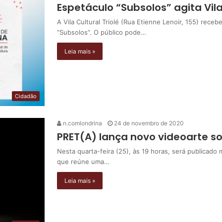
Espetáculo “Subsolos” agita Vil
A Vila Cultural Triolé (Rua Etienne Lenoir, 155) rece
“Subsolos”. O público pode…
Leia mais »
Cidadão
n.comlondrina
24 de novembro de 2020
PRET(A) lança novo videoarte s
Nesta quarta-feira (25), às 19 horas, será publicado
que reúne uma…
Leia mais »