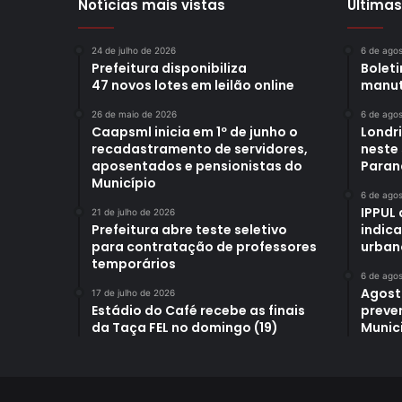
Notícias mais vistas
Últimas
24 de julho de 2026
6 de ago
Prefeitura disponibiliza
Bolet
47 novos lotes em leilão online
manut
26 de maio de 2026
6 de ago
Caapsml inicia em 1º de junho o
Londr
recadastramento de servidores,
neste
aposentados e pensionistas do
Paran
Município
6 de ago
IPPUL 
21 de julho de 2026
Prefeitura abre teste seletivo
indic
para contratação de professores
urban
temporários
6 de ago
Agost
17 de julho de 2026
Estádio do Café recebe as finais
preve
da Taça FEL no domingo (19)
Munici