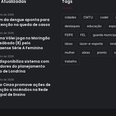
 Atualizadas
Tags
sto de 2026
cidades
CMTU
codel
im da dengue aponta para
enção na queda de casos
destaques
educação
espo
sto de 2026
FEIPE
FEL
guarda municip
ina Vôlei joga no Moringão
 sábado (8) pelo
idoso
lazer-e-esporte
lond
aense Série A Feminino
mulher
obras
promic
s
sto de 2026
disponibiliza sistema com
trabalho
adores do planejamento
o de Londrina
sto de 2026
o Cinza promove ações de
nção a incêndios na Rede
pal de Ensino