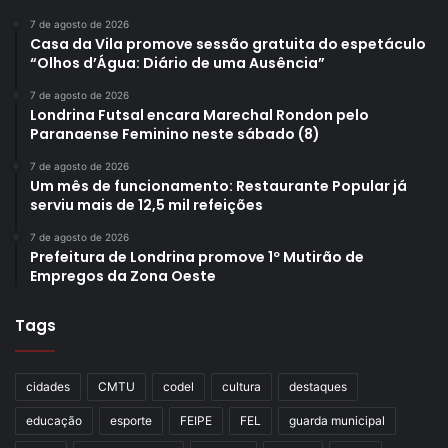
7 de agosto de 2026
Casa da Vila promove sessão gratuita do espetáculo
“Olhos d’Água: Diário de uma Ausência”
7 de agosto de 2026
Londrina Futsal encara Marechal Rondon pelo
Paranaense Feminino neste sábado (8)
7 de agosto de 2026
Um mês de funcionamento: Restaurante Popular já
serviu mais de 12,5 mil refeições
7 de agosto de 2026
Prefeitura de Londrina promove 1º Mutirão de
Empregos da Zona Oeste
Tags
cidades
CMTU
codel
cultura
destaques
educação
esporte
FEIPE
FEL
guarda municipal