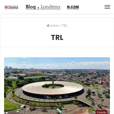
M
Início
/
TRL
TRL
Cidadão