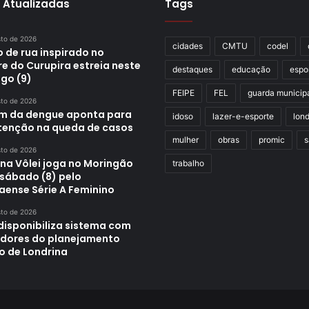
 Atualizadas
Tags
sto de 2026
cidades
CMTU
codel
 de rua inspirado no
re do Curupira estreia neste
destaques
educação
espo
go (9)
FEIPE
FEL
guarda municip
sto de 2026
im da dengue aponta para
idoso
lazer-e-esporte
lond
enção na queda de casos
mulher
obras
promic
s
sto de 2026
ina Vôlei joga no Moringão
trabalho
 sábado (8) pelo
aense Série A Feminino
sto de 2026
disponibiliza sistema com
adores do planejamento
o de Londrina