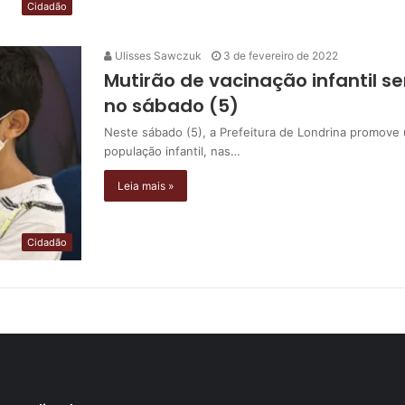
Cidadão
Ulisses Sawczuk
3 de fevereiro de 2022
Mutirão de vacinação infantil se
no sábado (5)
Neste sábado (5), a Prefeitura de Londrina promove 
população infantil, nas…
Leia mais »
Cidadão