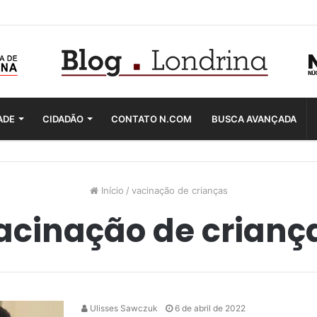
ADE
CIDADÃO
CONTATO N.COM
BUSCA AVANÇADA
Início
/
vacinação de crianças
acinação de crianç
Ulisses Sawczuk
6 de abril de 2022