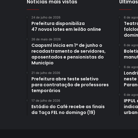
Notícias mais vistas
Últimas
24 de julho de 2026
6 de ago
Prefeitura disponibiliza
Teatro
47 novos lotes em leilão online
folclo
domin
26 de maio de 2026
Caapsml inicia em 1º de junho o
6 de ago
recadastramento de servidores,
Bolet
aposentados e pensionistas do
manut
Município
6 de ago
Londr
21 de julho de 2026
Prefeitura abre teste seletivo
neste
para contratação de professores
Paran
temporários
6 de ago
IPPUL 
17 de julho de 2026
Estádio do Café recebe as finais
indic
da Taça FEL no domingo (19)
urban