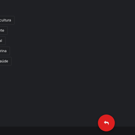
cultura
rte
al
rina
aúde