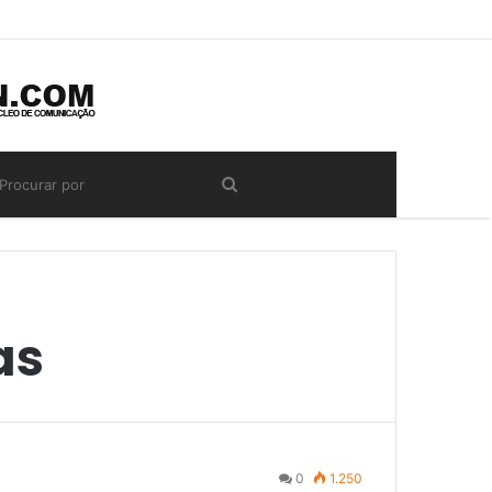
as
0
1.250