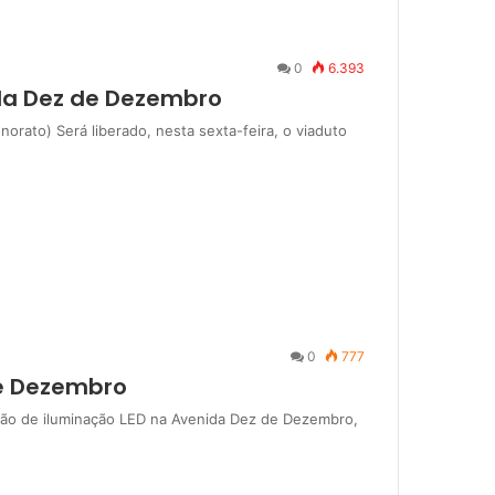
0
6.393
 da Dez de Dezembro
orato) Será liberado, nesta sexta-feira, o viaduto
0
777
de Dezembro
tação de iluminação LED na Avenida Dez de Dezembro,