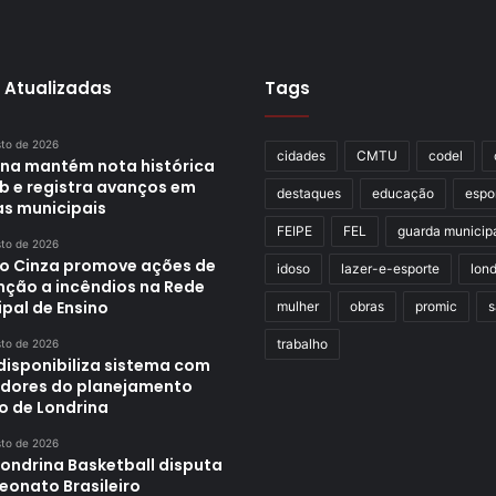
 Atualizadas
Tags
sto de 2026
cidades
CMTU
codel
ina mantém nota histórica
eb e registra avanços em
destaques
educação
espo
as municipais
FEIPE
FEL
guarda municip
sto de 2026
o Cinza promove ações de
idoso
lazer-e-esporte
lond
nção a incêndios na Rede
pal de Ensino
mulher
obras
promic
s
trabalho
sto de 2026
disponibiliza sistema com
adores do planejamento
o de Londrina
sto de 2026
Londrina Basketball disputa
onato Brasileiro