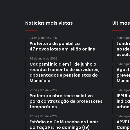
Notícias mais vistas
Últimas
24 de julho de 2026
6 de ago
Prefeitura disponibiliza
Londr
47 novos lotes em leilão online
no Id
escol
26 de maio de 2026
Caapsml inicia em 1º de junho o
6 de ago
recadastramento de servidores,
Agost
aposentados e pensionistas do
preve
Município
Munici
21 de julho de 2026
6 de ago
Prefeitura abre teste seletivo
IPPUL 
para contratação de professores
indic
temporários
urban
17 de julho de 2026
6 de ago
Estádio do Café recebe as finais
APVE 
da Taça FEL no domingo (19)
Campe