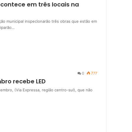
acontece em três locais na
ação municipal inspecionarão três obras que estão em
ciparão…
0
777
bro recebe LED
mbro, (Via Expressa, região centro-sul), que não