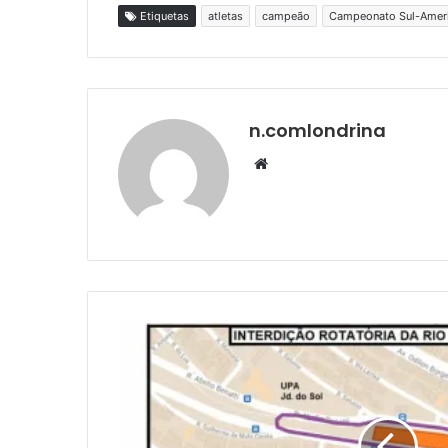
Etiquetas
atletas
campeão
Campeonato Sul-Amer
n.comlondrina
Website