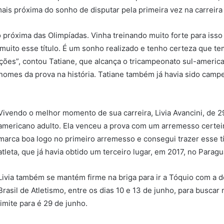
mais próxima do sonho de disputar pela primeira vez na carreira
 próxima das Olimpíadas. Vinha treinando muito forte para isso
muito esse título. É um sonho realizado e tenho certeza que te
ções”, contou Tatiane, que alcança o tricampeonato sul-ameri
 nomes da prova na história. Tatiane também já havia sido cam
Vivendo o melhor momento de sua carreira, Livia Avancini, de 29
americano adulto. Ela venceu a prova com um arremesso certei
marca boa logo no primeiro arremesso e consegui trazer esse tít
atleta, que já havia obtido um terceiro lugar, em 2017, no Paragu
Livia também se mantém firme na briga para ir a Tóquio com a de
Brasil de Atletismo, entre os dias 10 e 13 de junho, para buscar
limite para é 29 de junho.