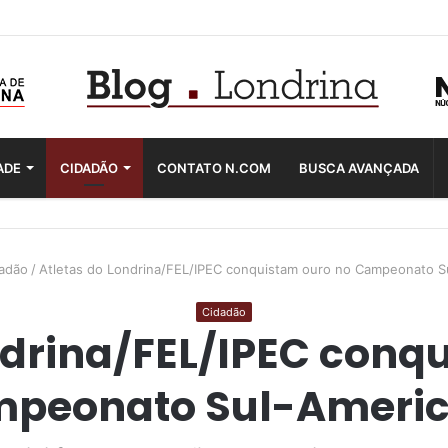
ADE
CIDADÃO
CONTATO N.COM
BUSCA AVANÇADA
adão
/
Atletas do Londrina/FEL/IPEC conquistam ouro no Campeonato S
Cidadão
ndrina/FEL/IPEC conq
peonato Sul-Ameri