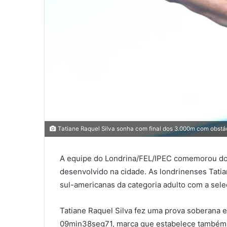
0
0
Tatiane Raquel Silva sonha com final dos 3.000m com obstá
0
A equipe do Londrina/FEL/IPEC comemorou dois 
COMPARTILHAMENTOS
desenvolvido na cidade. As londrinenses Tati
sul-americanas da categoria adulto com a sel
Tatiane Raquel Silva fez uma prova soberana 
09min38seg71, marca que estabelece também o