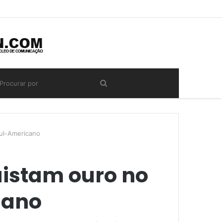
ul-Americano
uistam ouro no
cano