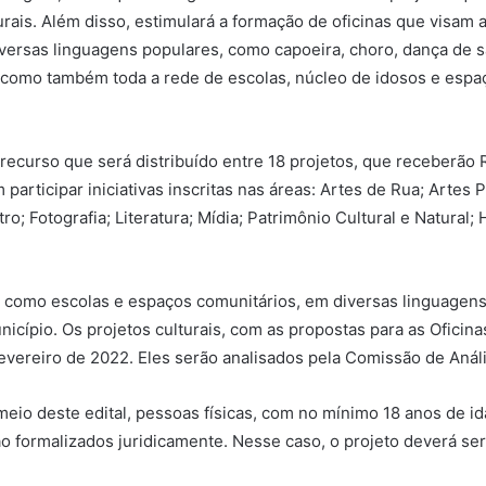
urais. Além disso, estimulará a formação de oficinas que visa
iversas linguagens populares, como capoeira, choro, dança de sa
s, como também toda a rede de escolas, núcleo de idosos e espa
, recurso que será distribuído entre 18 projetos, que receberão 
rticipar iniciativas inscritas nas áreas: Artes de Rua; Artes Pl
ro; Fotografia; Literatura; Mídia; Patrimônio Cultural e Natural; 
omo escolas e espaços comunitários, em diversas linguagens ar
nicípio. Os projetos culturais, com as propostas para as Oficina
evereiro de 2022. Eles serão analisados pela Comissão de Análi
eio deste edital, pessoas físicas, com no mínimo 18 anos de ida
 não formalizados juridicamente. Nesse caso, o projeto deverá s