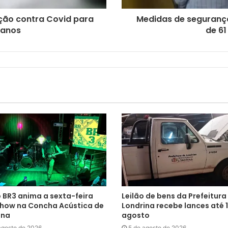
ção contra Covid para
Medidas de segurança
 anos
de 61
 BR3 anima a sexta-feira
Leilão de bens da Prefeitura
how na Concha Acústica de
Londrina recebe lances até 1
ina
agosto
agosto de 2026
5 de agosto de 2026