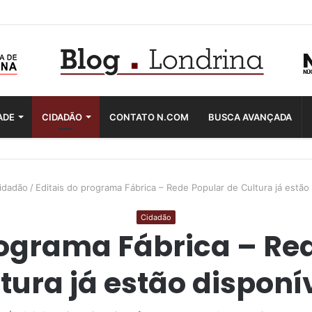
ADE
CIDADÃO
CONTATO N.COM
BUSCA AVANÇADA
idadão
/
Editais do programa Fábrica – Rede Popular de Cultura já estão
Cidadão
rograma Fábrica – Re
tura já estão disponí