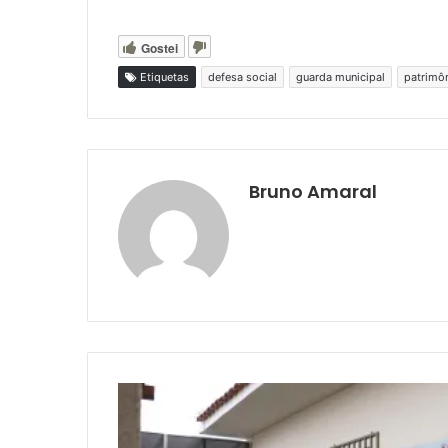
Gostei
Etiquetas
defesa social
guarda municipal
patrimôn
Bruno Amaral