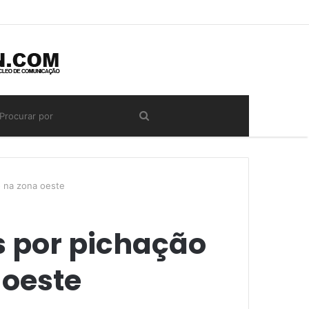
o na zona oeste
s por pichação
 oeste