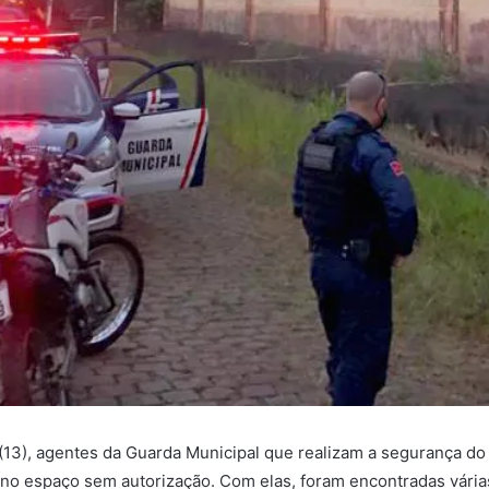
3), agentes da Guarda Municipal que realizam a segurança do p
no espaço sem autorização. Com elas, foram encontradas várias l