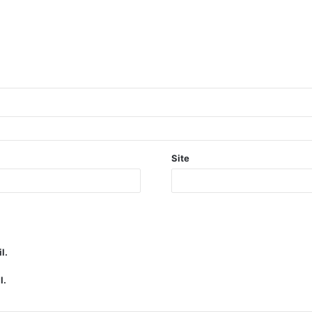
Site
l.
l.