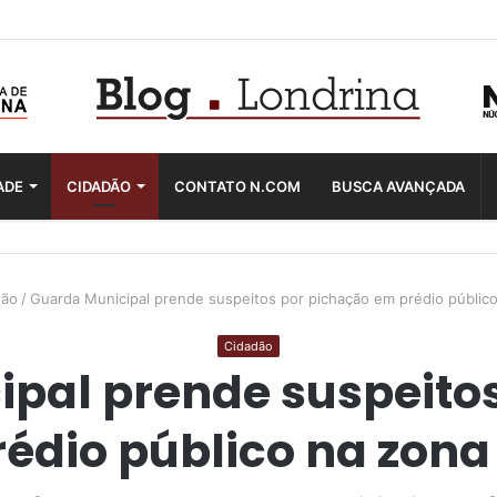
ADE
CIDADÃO
CONTATO N.COM
BUSCA AVANÇADA
dão
/
Guarda Municipal prende suspeitos por pichação em prédio públic
Cidadão
pal prende suspeito
édio público na zona