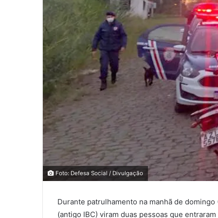
0
0
COMPARTILHAMENTOS
Foto: Defesa Social / Divulgação
Durante patrulhamento na manhã de domingo (1
(antigo IBC) viram duas pessoas que entraram 