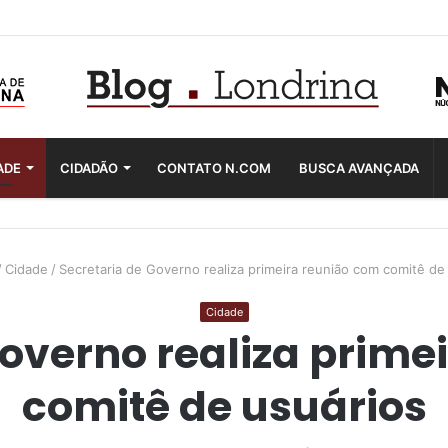
ADE
CIDADÃO
CONTATO N.COM
BUSCA AVANÇADA
/
Cidade
/
Secretaria de Governo realiza primeira reunião com comitê de
Cidade
Governo realiza prime
comitê de usuários