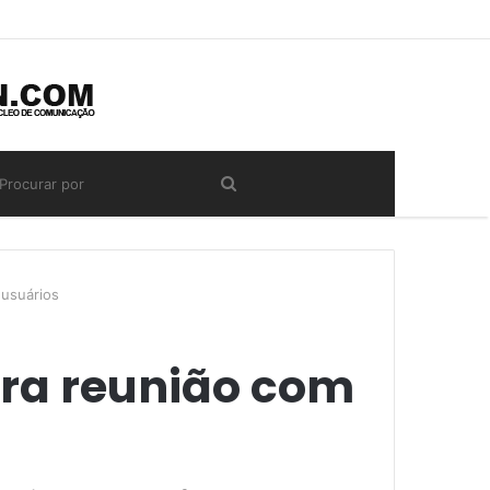
 usuários
ira reunião com