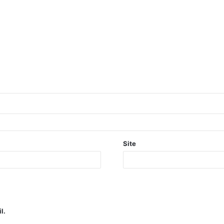
Site
l.