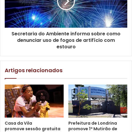
pela cidade.
Secretaria do Ambiente informa sobre como
denunciar uso de fogos de artifício com
estouro
Artigos relacionados
Foto: Secretaria do Idoso / divulgação
Segundo a secretária municipal do idoso, Andrea
Ramondini Danelon, o objetivo da ação é trazer o espírito
natalino aos idosos das ILPIs, especialmente, aos que não
têm vínculos familiares. “Com os passeios que realizamos
nas últimas semanas, a SMI já atendeu mais de 80
Casa da Vila
Prefeitura de Londrina
pessoas. É importante que os idosos possam
promove sessão gratuita
promove 1º Mutirão de