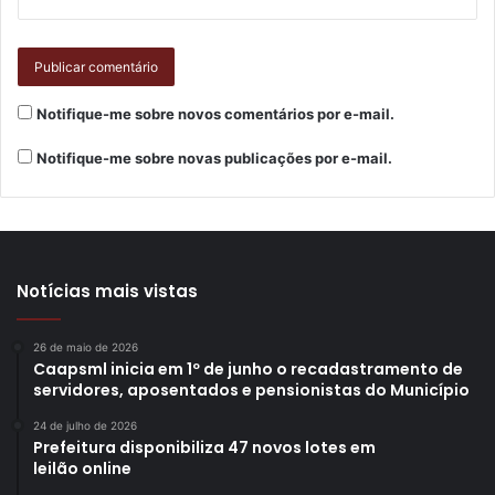
Gostei
Etiquetas
eventos natalinos
Instituições de Longa Permanência para Idosos
secretaria do idoso
Notifique-me sobre novos comentários por e-mail.
serenata natalina
SMI
Notifique-me sobre novas publicações por e-mail.
Notícias mais vistas
26 de maio de 2026
Caapsml inicia em 1º de junho o recadastramento de
servidores, aposentados e pensionistas do Município
24 de julho de 2026
Prefeitura disponibiliza 47 novos lotes em
leilão online