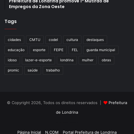
Prefeitura de Londrina promove 1º Mutirão de
Empregos da Zona Oeste
Tags
cidades
CMTU
codel
cultura
destaques
educação
esporte
FEIPE
FEL
guarda municipal
idoso
lazer-e-esporte
londrina
mulher
obras
promic
saúde
trabalho
© Copyright 2026, Todos os direitos reservados |
Prefeitura
de Londrina
Criação de Sites TTG Sistemas
Página Inicial
N.COM
Portal Prefeitura de Londrina