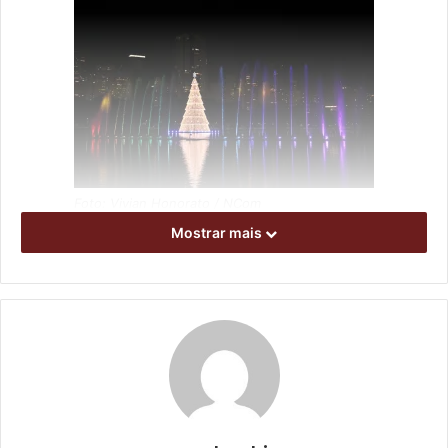
Foto: Vivian Honorato / NCom
Mostrar mais
A programação tem início nesta segunda-feira (20), às
14h, com uma serenata natalina realizada por dois
servidores da SMI. A assistente social, Gleycielle Tamires,
e o assessor técnico da SMI, Cleir Brandão, vão se
apresentar para os idosos da Casa do Bom Samaritano,
que fica na Rua José Fierli, 153, no parque Bom Retiro.
Ainda hoje (20),
das 19h às 21h, os idosos da Casa do Bom
Samaritano serão levados para um passeio noturno no