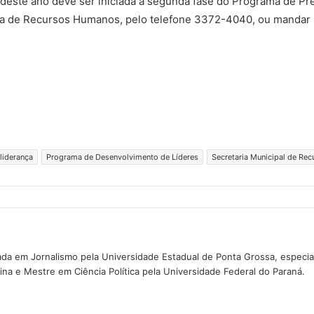
 deste ano deve ser iniciada a segunda fase do Programa de Pr
aria de Recursos Humanos, pelo telefone 3372-4040, ou mandar
liderança
Programa de Desenvolvimento de Líderes
Secretaria Municipal de Re
da em Jornalismo pela Universidade Estadual de Ponta Grossa, especi
na e Mestre em Ciência Política pela Universidade Federal do Paraná.