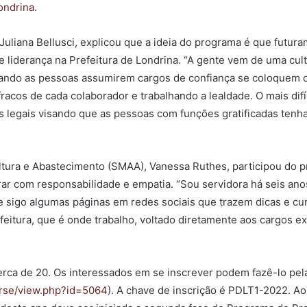
ondrina
.
uliana Bellusci, explicou que a ideia do programa é que futur
 liderança na Prefeitura de Londrina. “A gente vem de uma cult
uando as pessoas assumirem cargos de confiança se coloquem c
racos de cada colaborador e trabalhando a lealdade. O mais difí
 legais visando que as pessoas com funções gratificadas tenha
ltura e Abastecimento (SMAA), Vanessa Ruthes, participou do p
erar com responsabilidade e empatia. “Sou servidora há seis an
o e sigo algumas páginas em redes sociais que trazem dicas e cu
itura, que é onde trabalho, voltado diretamente aos cargos exi
erca de 20. Os interessados em se inscrever podem fazê-lo pel
ourse/view.php?id=5064
). A chave de inscrição é PDLT1-2022. Ao