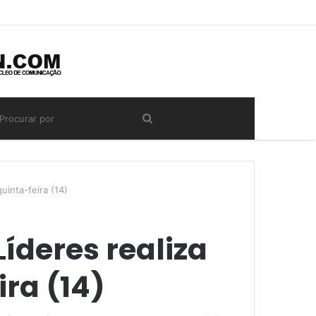
uinta-feira (14)
íderes realiza
ra (14)