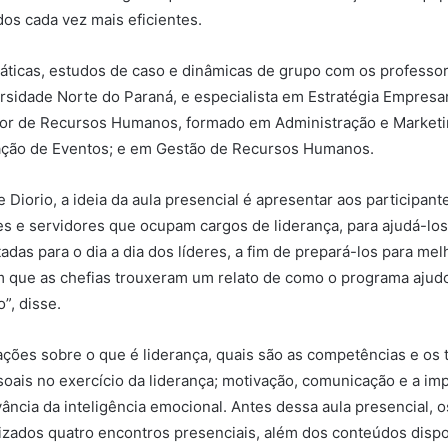
s cada vez mais eficientes.
 práticas, estudos de caso e dinâmicas de grupo com os profess
ersidade Norte do Paraná, e especialista em Estratégia Empre
or de Recursos Humanos, formado em Administração e Marketin
ação de Eventos; e em Gestão de Recursos Humanos.
Diorio, a ideia da aula presencial é apresentar aos participant
es e servidores que ocupam cargos de liderança, para ajudá-lo
adas para o dia a dia dos líderes, a fim de prepará-los para me
 que as chefias trouxeram um relato de como o programa aju
”, disse.
ções sobre o que é liderança, quais são as competências e os t
soais no exercício da liderança; motivação, comunicação e a im
vância da inteligência emocional. Antes dessa aula presencial, 
lizados quatro encontros presenciais, além dos conteúdos disp