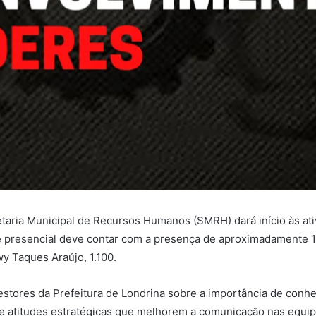
cretaria Municipal de Recursos Humanos (SMRH) dará início às a
e presencial deve contar com a presença de aproximadamente 1
y Taques Araújo, 1.100.
gestores da Prefeitura de Londrina sobre a importância de conh
e atitudes estratégicas que melhorem a comunicação nas equipe