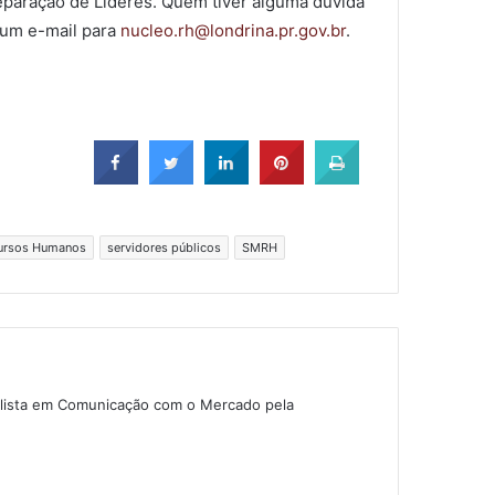
eparação de Líderes. Quem tiver alguma dúvida
 um e-mail para
nucleo.rh@londrina.pr.gov.br
.
cursos Humanos
servidores públicos
SMRH
alista em Comunicação com o Mercado pela