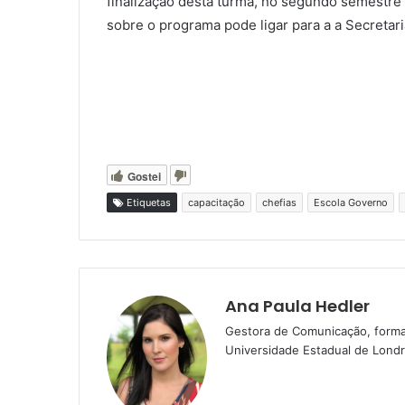
finalização desta turma, no segundo semestre
sobre o programa pode ligar para a a Secret
Gostei
Etiquetas
capacitação
chefias
Escola Governo
Ana Paula Hedler
Gestora de Comunicação, forma
Universidade Estadual de Londri