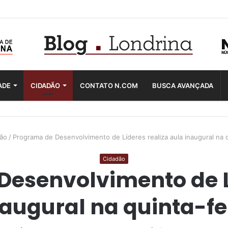
ADE
CIDADÃO
CONTATO N.COM
BUSCA AVANÇADA
ão
/
Programa de Desenvolvimento de Líderes realiza aula inaugural na q
Cidadão
esenvolvimento de L
naugural na quinta-fei