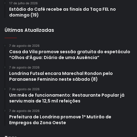
17 de julho de 2026
Etiquetas
Amigos do Trânsito
Estádio do Café recebe as finais da Taça FEL no
Centros Municipais de Educação Infantil
CMEIs
CMTU
domingo (19)
Companhia Municipal de Trânsito e Urbanização
conscientização
Últimas Atualizadas
educação no trânsito
escolas municipais
teatro
7 de agosto de 2026
Casa da Vila promove sessão gratuita do espetáculo
“Olhos d’Água: Diário de uma Ausência”
7 de agosto de 2026
Londrina Futsal encara Marechal Rondon pelo
Paranaense Feminino neste sábado (8)
7 de agosto de 2026
Um mês de funcionamento: Restaurante Popular já
serviu mais de 12,5 mil refeições
7 de agosto de 2026
Prefeitura de Londrina promove 1º Mutirão de
Empregos da Zona Oeste