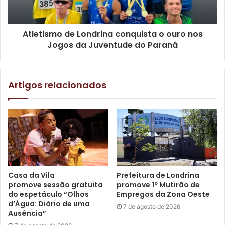
Terra Nova.
Atletismo de Londrina conquista o ouro nos
O calendário prosseguirá, na segunda quinzena do mês,
Jogos da Juventude do Paraná
com atividades na Escola Municipal Padre Anchieta,
localizada no conjunto Hilda Mandarino, no dia 25. No dia
26, é a vez da Escola Municipal Sônia Parreira Debei, no
Artigos relacionados
Conjunto do Café, receber a ação. A turnê será encerrada
no dia 27 de outubro, no CMEI Lavínia Monteiro de
Moraes, que fica no conjunto José Garcia Molina.
Casa da Vila
Prefeitura de Londrina
promove sessão gratuita
promove 1º Mutirão de
do espetáculo “Olhos
Empregos da Zona Oeste
d’Água: Diário de uma
7 de agosto de 2026
Ausência”