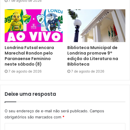
7 de agosto de 2026
Foto: Divulgação
Educação para o trânsito –
Viabilizada por meio de
parceria com a Secretaria Municipal de Educação, a série
Londrina Futsal encara
Biblioteca Municipal de
de espetáculos é um desdobramento da apresentação do
Marechal Rondon pelo
Londrina promove 9ª
Paranaense Feminino
edição do Literatura na
projeto “Educação para o trânsito: construindo o futuro”,
neste sábado (8)
Biblioteca
realizada em 14 de agosto.
7 de agosto de 2026
7 de agosto de 2026
Na ocasião, a CMTU reuniu diretores de instituições da
rede municipal de ensino da zona norte para falar do
Deixe uma resposta
curso, desenvolvido pela companhia, que propõe a
capacitação de quadros docentes para o debate dos
O seu endereço de e-mail não será publicado.
Campos
problemas do trânsito em sala de aula.
obrigatórios são marcados com
*
Além da publicação de peças audiovisuais on-line,