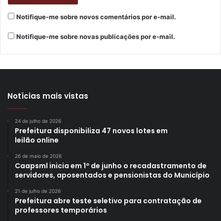
importância, para que nossas crianças possam participar
do trânsito de maneira mais segura”, pontuou.
Notifique-me sobre novos comentários por e-mail.
Notifique-me sobre novas publicações por e-mail.
Para receber mais informações sobre o treinamento de
docentes, bem como requisitar apresentações do
espetáculo “Amigos do Trânsito” – que, em 2022, já
atendeu 2.543 pessoas entre crianças e idosos – , os
interessados podem entrar em contato com a CMTU pelo
Notícias mais vistas
formulário disponibilizado no site
cmtu.londrina.pr.gov.br
,
na aba educação no trânsito. O telefone (43) 3379-7609
24 de julho de 2026
Prefeitura disponibiliza 47 novos lotes em
também está disponível para a elucidação de dúvidas.
leilão online
Texto: Danylo Alvares
26 de maio de 2026
Caapsml inicia em 1º de junho o recadastramento de
servidores, aposentados e pensionistas do Município
21 de julho de 2026
Prefeitura abre teste seletivo para contratação de
professores temporários
Gostei