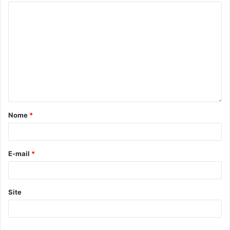
Gostei
Etiquetas
10º Festival Hip Hopé Vermelho
arte
cultura
dança
Eventos
hip hop
música
Programa Municipal de Incentivo à Cultura
promic
rap
Nome
*
E-mail
*
Site