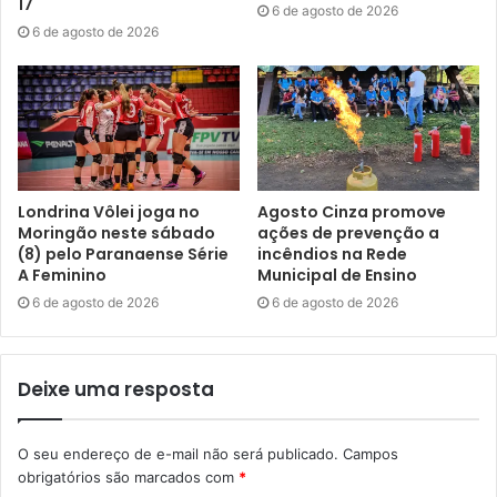
17
trabalho para o público”, disse.
6 de agosto de 2026
6 de agosto de 2026
Agenda –
A programação do Hip Hopé Vermelho terá
início em 27 de janeiro, com uma oficina de graffiti
ministrada pela artista londrinense Kenia para um grupo
de participantes já selecionados, das 9h às 11h. No dia 28,
sábado, as atividades serão das 9h às 22h, com destaque
para uma festa gratuita, às 20h, com participação do DJ
Londrina Vôlei joga no
Agosto Cinza promove
Moringão neste sábado
ações de prevenção a
MF e do Kolletivo 02, formado por Deejay Fran e Mr. Rei.
(8) pelo Paranaense Série
incêndios na Rede
Fechando a agenda, os eventos do dia 29 também serão
A Feminino
Municipal de Ensino
das 9h às 22h.
6 de agosto de 2026
6 de agosto de 2026
Para a imprensa: outras informações podem ser obtidas
com a organizadora do Festival Hip Hopé Vermelho,
Deixe uma resposta
Francielle Tomaz Barbosa, pelo telefone (43) 99632-
7311.
O seu endereço de e-mail não será publicado.
Campos
obrigatórios são marcados com
*