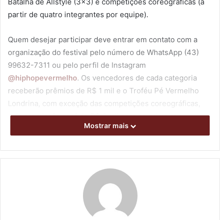
Batalha de Allstyle (3×3) e competições coreográficas (a
partir de quatro integrantes por equipe).
Quem desejar participar deve entrar em contato com a
organização do festival pelo número de WhatsApp (43)
99632-7311 ou pelo perfil de Instagram
@hiphopevermelho
. Os vencedores de cada categoria
receberão prêmios de R$ 1 mil e o Troféu Pé Vermelho
Londrina, com exceção das competições coreográficas,
cuja premiação será de R$ 2 mil para os primeiros
Mostrar mais
colocados. O Festival Hip Hopé Vermelho conta com
patrocínio da Prefeitura de Londrina, por meio do
Programa Municipal de Incentivo à Cultura (Promic).