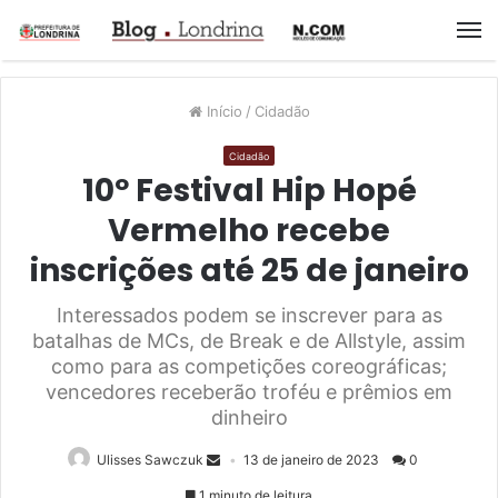
M
Início
/
Cidadão
Cidadão
10º Festival Hip Hopé
Vermelho recebe
inscrições até 25 de janeiro
Interessados podem se inscrever para as
batalhas de MCs, de Break e de Allstyle, assim
como para as competições coreográficas;
vencedores receberão troféu e prêmios em
dinheiro
Ulisses Sawczuk
13 de janeiro de 2023
0
1 minuto de leitura