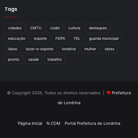
Tags
cidades
CMTU
codel
cultura
destaques
educação
esporte
FEIPE
FEL
guarda municipal
idoso
lazer-e-esporte
londrina
mulher
obras
promic
saúde
trabalho
© Copyright 2026, Todos os direitos reservados |
Prefeitura
de Londrina
Criação de Sites TTG Sistemas
Página Inicial
N.COM
Portal Prefeitura de Londrina
Criação de Sites