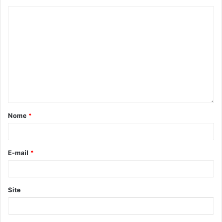
de 13 a 18 anos, moradores dos distritos rurais de
Londrina. Cerca de 30 alunos já participaram das ações.
Trata-se de uma iniciativa que está inserida no programa
Fábrica – Rede Popular de Cultura, realizado com
patrocínio do Programa Municipal de Incentivo à Cultura
(Promic).
Nome
*
E-mail
*
Site