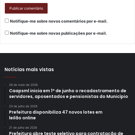
Notifique-me sobre novos comentários por e-mail.
Notifique-me sobre novas publicações por e-mail.
Notícias mais vistas
Foto: Divulgação
De acordo com Angélica Cristina, a oficina proporciona a
26 de maio de 2026
Caapsml inicia em 1º de junho o recadastramento de
iniciação artística aos participantes, a partir de uma
servidores, aposentados e pensionistas do Município
experiência completa e coletiva da produção
24 de julho de 2026
cinematográfica. “Dessa forma, o intuito do projeto, nessa
Prefeitura disponibiliza 47 novos lotes em
terceira edição foi contribuir para enriquecer a leitura de
leilão online
mundo e melhorar a qualidade de vida dos jovens, com a
21 de julho de 2026
valorização do território onde vivem por meio do cinema.
Prefeitura abre teste seletivo para contratação de