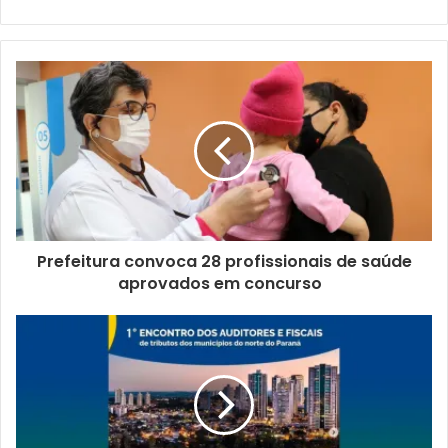
Gostei
Etiquetas
asfalto
guaravera
londrina
manutenção viária
obras
pavimentação
Secretaria Municipal de Obras e Pavimentação
serviços
tapa buracos
Prefeitura convoca 28 profissionais de saúde
aprovados em concurso