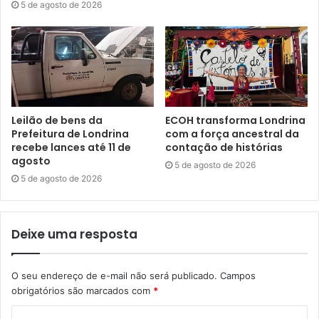
5 de agosto de 2026
Às vésperas da viagem para os Jogos Pan-Americanos,
Tatiane Raquel Silva comemorou os resultados nos Japs.
“Competir Jogos Abertos é sempre uma emoção
diferente, uma competição tradicional, que sempre reúne
bons competidores. Melhor ainda poder fazer bons
Leilão de bens da
ECOH transforma Londrina
resultados e representar bem a nossa cidade”, ressaltou.
Prefeitura de Londrina
com a força ancestral da
recebe lances até 11 de
contação de histórias
agosto
O Projeto Londrina Atletismo conta com incentivo da Copel
5 de agosto de 2026
e Governo do Paraná, através do programa Proesporte, e
5 de agosto de 2026
tem patrocínio da Prefeitura de Londrina, através do Fundo
Especial de Incentivo a Projetos Esportivos (Feipe) da
Deixe uma resposta
Fundação de Esportes de Londrina (FEL), e Instituto
Paranaense de Esporte e Cultura (IPEC); e parceria da
Universidade Estadual de Londrina (UEL), Maximus
O seu endereço de e-mail não será publicado.
Campos
Assistencial, Ivot Ortopedia, Ômega Diagnósticos, Espaço
obrigatórios são marcados com
*
Saúde Integral Londrina, Zuba Advocacia, AgroNicola,