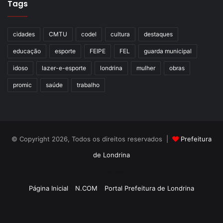
Tags
cidades
CMTU
codel
cultura
destaques
educação
esporte
FEIPE
FEL
guarda municipal
idoso
lazer-e-esporte
londrina
mulher
obras
promic
saúde
trabalho
© Copyright 2026, Todos os direitos reservados |
Prefeitura
de Londrina
Criação de Sites TTG Sistemas
Página Inicial
N.COM
Portal Prefeitura de Londrina
Criação de Sites