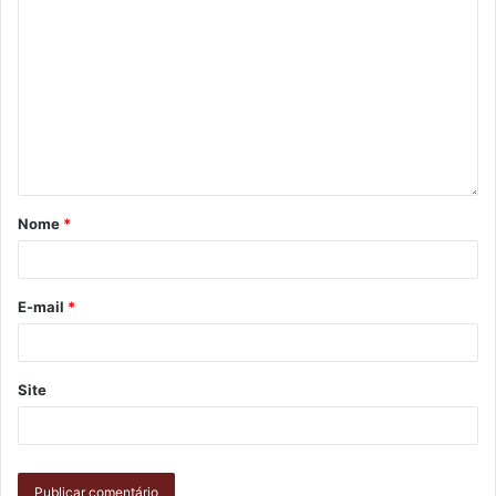
Centro do Coração e Academia AS Fitness.
Gostei
Etiquetas
atletismo
JAPs
Jogos Abertos do Paraná
Londrina/FEL/IPEC
projeto Londrina Atletismo
Nome
*
E-mail
*
Site