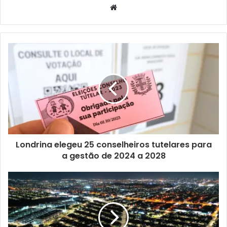
homens, o título veio com uma diferença maior: 237
Website
pontos, contra 147 da vice-campeã Maringá. Na
classificação geral, 483 para o time londrinense contra
377 da segunda colocada, Campo Mourão.
O técnico Gilberto Miranda ressaltou a campanha de sua
equipe e colocou a entrega de todos como um diferencial
para mais um título na temporada. “Campanha a base de
muito trabalho, competência e entrega de todos os
integrantes da equipe. Trabalho e competência não é
sorte. Temos um trabalho sólido há muitos anos e os
Londrina elegeu 25 conselheiros tutelares para
frutos têm aparecido em conquistas como essa”, frisou o
a gestão de 2024 a 2028
treinador. “Para nós, é sempre uma grande satisfação
representar nossa cidade e colocar o nome de Londrina
nas primeiras colocações”, complementou Miranda.
Na somatória de medalhas, Londrina fechou sua campanha