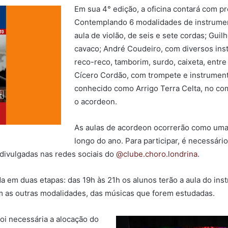
Em sua 4° edição, a oficina contará com pr
Contemplando 6 modalidades de instrument
aula de violão, de seis e sete cordas; Guil
cavaco; André Coudeiro, com diversos ins
reco-reco, tamborim, surdo, caixeta, entre 
Cícero Cordão, com trompete e instrument
conhecido como Arrigo Terra Celta, no co
o acordeon.
As aulas de acordeon ocorrerão como uma o
longo do ano. Para participar, é necessári
 divulgadas nas redes sociais do
@clube.choro.londrina
.
da em duas etapas: das 19h às 21h os alunos terão a aula do in
om as outras modalidades, das músicas que forem estudadas.
oi necessária a alocação do