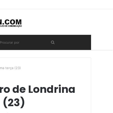
ma terça (23)
ro de Londrina
 (23)