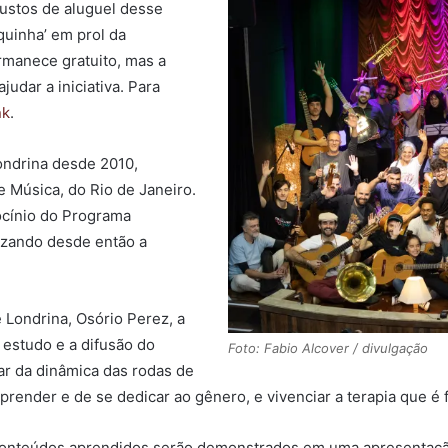
custos de aluguel desse
quinha’ em prol da
rmanece gratuito, mas a
judar a iniciativa. Para
nk
.
ondrina desde 2010,
e Música, do Rio de Janeiro.
ocínio do Programa
lizando desde então a
Londrina, Osório Perez, a
o estudo e a difusão do
Foto: Fabio Alcover / divulgação
ar da dinâmica das rodas de
render e de se dedicar ao gênero, e vivenciar a terapia que é 
os conteúdos aprendidos serão demonstrados em uma apresentaçã