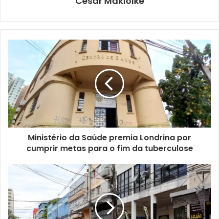
Cesar Makiolke
Divulgação
Como etapa preparatória, a Conferência contará com pré-
conferências segmentadas, organizadas para envolver
diretamente empregadores e trabalhadores. As pré-
Ministério da Saúde premia Londrina por
conferências serão realizadas nos dias 12 de novembro,
cumprir metas para o fim da tuberculose
para empregadores, e 19 de novembro, para
trabalhadores, também no ambiente virtual e ambas às 9h.
O link para participação tanto nas pré-conferências quanto
na Conferência é o
https://bit.ly/conferenciatrabalho
.
Esses encontros preparatórios para a Conferência são