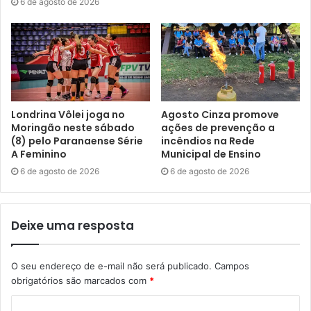
6 de agosto de 2026
Londrina Vôlei joga no
Agosto Cinza promove
Moringão neste sábado
ações de prevenção a
(8) pelo Paranaense Série
incêndios na Rede
A Feminino
Municipal de Ensino
6 de agosto de 2026
6 de agosto de 2026
Divulgação
Deixe uma resposta
O presidente do CMTER, Victor Cunha, explicou a escolha
do tema. “Nossa Conferência abordará a relevância da
O seu endereço de e-mail não será publicado.
Campos
juventude no mercado de trabalho local e a forma como os
obrigatórios são marcados com
*
jovens têm se relacionado com emprego e renda.