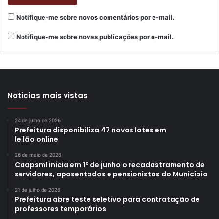
cidade e mais assertivas serão as decisões do CMTER”,
garantiu o presidente do Conselho.
Notifique-me sobre novos comentários por e-mail.
Notifique-me sobre novas publicações por e-mail.
Os interessados em participar podem acessar o link na
data prevista. Não é necessária nenhuma instalação de
programa para entrar na Sala Virtual do Conselho. Quem
preferir, pode enviar um e-mail para
cmter.trabalho@londrina.pr.gov.br com seus dados de
Notícias mais vistas
contato para receber o link de acesso às salas virtuais.
24 de julho de 2026
Prefeitura disponibiliza 47 novos lotes em
leilão online
26 de maio de 2026
Gostei
Caapsml inicia em 1º de junho o recadastramento de
servidores, aposentados e pensionistas do Município
Etiquetas
CMTER
conferência
Conselho Municipal do Trabalho Emprego e Renda
Empregabilidade
21 de julho de 2026
Prefeitura abre teste seletivo para contratação de
emprego
jovem
política pública
renda
trabalho
professores temporários