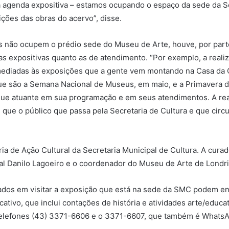
a agenda expositiva – estamos ocupando o espaço da sede da S
ições das obras do acervo”, disse.
s não ocupem o prédio sede do Museu de Arte, houve, por part
 as expositivas quanto as de atendimento. “Por exemplo, a rea
 mediadas às exposições que a gente vem montando na Casa da C
 que são a Semana Nacional de Museus, em maio, e a Primavera
e atuante em sua programação e em seus atendimentos. A real
ue o público que passa pela Secretaria de Cultura e que circul
ia de Ação Cultural da Secretaria Municipal de Cultura. A cura
ral Danilo Lagoeiro e o coordenador do Museu de Arte de Londr
dos em visitar a exposição que está na sede da SMC podem ent
ativo, que inclui contações de história e atividades arte/educa
telefones (43) 3371-6606 e o 3371-6607, que também é WhatsA