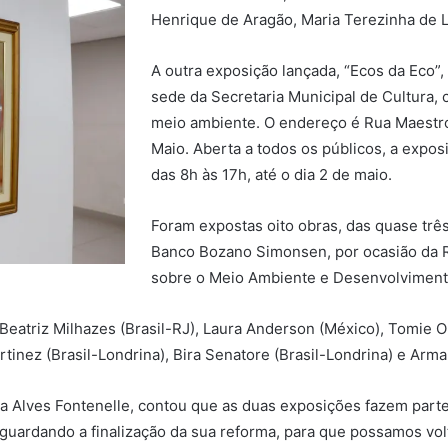
Henrique de Aragão, Maria Terezinha de 
A outra exposição lançada, “Ecos da Eco”
sede da Secretaria Municipal de Cultura,
meio ambiente. O endereço é Rua Maestro
Maio. Aberta a todos os públicos, a expos
das 8h às 17h, até o dia 2 de maio.
Foram expostas oito obras, das quase trê
Banco Bozano Simonsen, por ocasião da R
sobre o Meio Ambiente e Desenvolviment
 Beatriz Milhazes (Brasil-RJ), Laura Anderson (México), Tomie O
inez (Brasil-Londrina), Bira Senatore (Brasil-Londrina) e Arma
ísa Alves Fontenelle, contou que as duas exposições fazem par
uardando a finalização da sua reforma, para que possamos volt