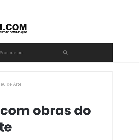
seu de Arte
 com obras do
te