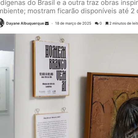
dígenas do Brasil e a outra traz obras insp
biente; mostram ficarão disponíveis até 2
Dayane Albuquerque
18 de março de 2025
0
2 minutos de leit