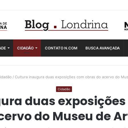
ADE
CIDADÃO
CONTATO N.COM
BUSCA AVANÇADA
idadão
/
Cultura inaugura duas exposições com obras do acervo do Mu
Cidadão
gura duas exposições
cervo do Museu de Ar