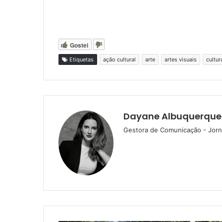
Gostei
Etiquetas
ação cultural
arte
artes visuais
cultur
Dayane Albuquerque
Gestora de Comunicação - Jorna