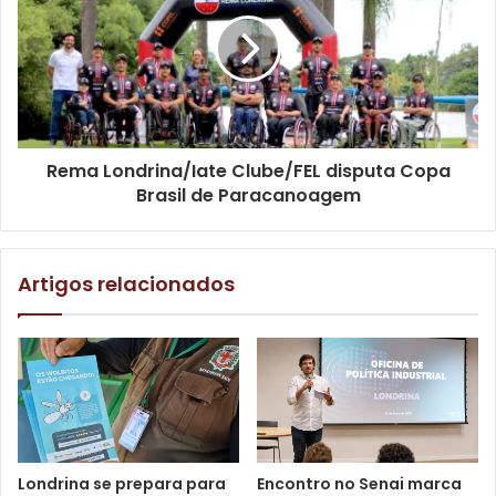
Rema Londrina/Iate Clube/FEL disputa Copa
Brasil de Paracanoagem
Foto: Rodolfo Gaion / CMTU
Artigos relacionados
Sobre o Plano Diretor
– Trata-se de um instrumento
básico da Política de Desenvolvimento Urbano e Expansão
Urbana preconizado pelos artigos 182 e 183 da
Constituição Federal e pela lei federal nº 10.257/2001
(Estatuto da Cidade). O objetivo principal do Plano Diretor
é direcionar as ações do poder público e da iniciativa
Londrina se prepara para
Encontro no Senai marca
privada visando compatibilizar interesses, orientar as