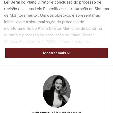
Lei Geral do Plano Diretor e conclusão do processo de
revisão das suas Leis Específicas: estruturação do Sistema
de Monitoramento”. Um dos objetivos é apresentar as
iniciativas e a sistematização do processo de
monitoramento do Plano Diretor Municipal de Londrina
durante o processo de aprovação do Plano Diretor
Municipal de Londrina (PDML), além de expor os
conteúdos elaborados pelo IPPUL e pelo GTPA diante do
Mostrar mais
processo de monitoramento à população londrinense.
Na 1ª Conferência de Avaliação do Plano Diretor ocorrerá,
também, a eleição dos novos membros do Conselho
Municipal de Planejamento Urbano (CMPGT), cujos
membros são representantes do poder público e da
sociedade civil, por suas entidades com atuação na área
de desenvolvimento municipal.