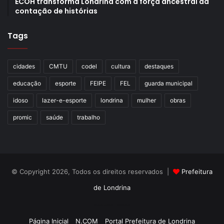
ECOH transforma Londrina com a força ancestral da
e Plano Diretor do IPPUL.
contação de histórias
Tags
cidades
CMTU
codel
cultura
destaques
Gostei
Etiquetas
CMPGT
conferência
conferência municipal
educação
esporte
FEIPE
FEL
guarda municipal
Conferência Municipal de Avaliação do Plano Diretor
idoso
lazer-e-esporte
londrina
mulher
obras
Conselho Municipal de Planejamento Urbano
ippul
Plano Diretor
promic
saúde
trabalho
© Copyright 2026, Todos os direitos reservados |
Prefeitura
de Londrina
Criação de Sites TTG Sistemas
Página Inicial
N.COM
Portal Prefeitura de Londrina