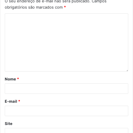
O seu endereço de e-mail não será publicado.
Campos
municipal nº 13.718, que trata da Divisão Territorial do
obrigatórios são marcados com
*
município. Ao longo de 2024, outras leis complementares
foram finalizadas, como a lei nº 13.898 (Parcelamento do
Solo), lei nº 13.902 (Preservação do Patrimônio Histórico),
lei nº 13.903 (Código de Posturas), lei nº 13.904 (Código
de Obras), lei nº 13.905 (Lei de Uso e Ocupação do Solo),
lei nº 13.906 (Parâmetros Urbanísticos da Área de
Expansão Urbana de Desenvolvimento Sustentável) e da
lei nº 13.907 (Sistema Viário Básico de Londrina). Em
2025, o município se prepara para avançar nas discussões
Nome
*
sobre o Código Ambiental.
E-mail
*
Site