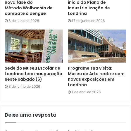
nova fase do
início do Plano de
prioridades de investimentos e garantir a todos o direito à
Método Wolbachia de
Industrialização de
combate à dengue
Londrina
cidade.
3 de julho de 2026
17 de junho de 2026
Atendendo ao inciso III do artigo 42 do Estatuto da Cidade
– que estabelece que o Plano Diretor Municipal deve
conter um sistema de acompanhamento e controle das
estratégias nele previstas – foi estabelecido, pela Lei
Geral do Plano Diretor Municipal (PDML), lei municipal nº
13.339 de 2022, que a avaliação do PDML deverá ser feita
Sede do Museu Escolar de
Programe sua visita:
Londrina tem inauguração
Museu de Arte reabre com
por meio de Conferência Municipal de Avaliação do Plano
neste sábado (6)
novas exposições em
Diretor a cada três (três) anos, a contar da data de
Londrina
3 de junho de 2026
publicação da Lei.
1 de abril de 2026
Desde a aprovação da Lei Geral do Plano Diretor,
publicada em 19 de janeiro de 2022, Londrina passou por
Deixe uma resposta
um intenso processo de revisão e atualização das leis
urbanísticas. Em dezembro de 2023, foi aprovada a lei