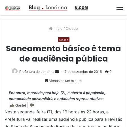
M
Início
/
Cidade
Cidade
Saneamento básico é tema
de audiência pública
Prefeitura de Londrina
7 de dezembro de 2015
0
Menos de um minuto
Encontro, marcada para hoje (7), é aberto à população,
comunidade universitária e entidades representativas
Gostei
Nesta segunda-feira (7), das 19 horas às 22 horas, a
Prefeitura vai realizar uma audiência pública para a revisão
do Plano de Saneamento Básico de Londrina, no auditório