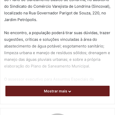
do Sindicato do Comércio Varejista de Londrina (Sincoval),
localizado na Rua Governador Parigot de Souza, 220, no
Jardim Petrópolis.
No encontro, a população poderá tirar suas dúvidas, trazer
sugestões, críticas e soluções vinculadas à área do
abastecimento de água potável; esgotamento sanitário;
limpeza urbana e manejo de resíduos sólidos; drenagem e
manejo das águas pluviais urbanas; e sobre a própria
elaboração do Plano de Saneamento Municipal.
O assessor executivo para Assuntos Especiais da
Prefeitura, Carlos Alberto Geirinhas, conduzirá a
Mostrar mais
apresentação de renovação do Plano Municipal, que é um
instrumento estratégico de planejamento e gestão
participativa determinado pela Lei 11.445/2007.