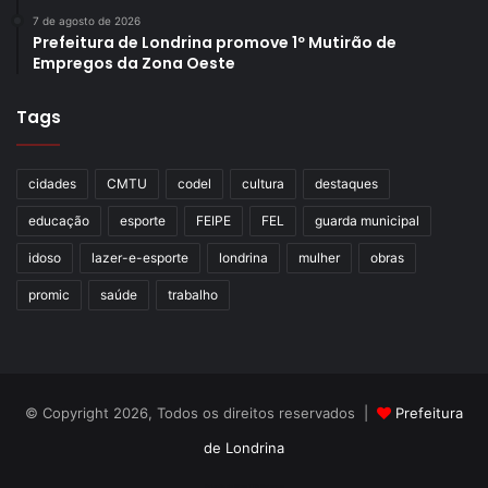
7 de agosto de 2026
Prefeitura de Londrina promove 1º Mutirão de
Empregos da Zona Oeste
Tags
cidades
CMTU
codel
cultura
destaques
educação
esporte
FEIPE
FEL
guarda municipal
idoso
lazer-e-esporte
londrina
mulher
obras
promic
saúde
trabalho
© Copyright 2026, Todos os direitos reservados |
Prefeitura
de Londrina
Criação de Sites TTG Sistemas