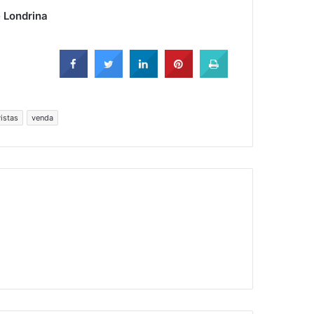
e Londrina
vistas
venda