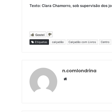
Texto: Clara Chamorro, sob supervisão dos j
Gostei
Etiquetas
calçadão
Calçadão com Livros
Centro
n.comlondrina
Website