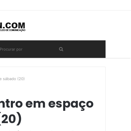
e sábado (20)
ntro em espaço
(20)