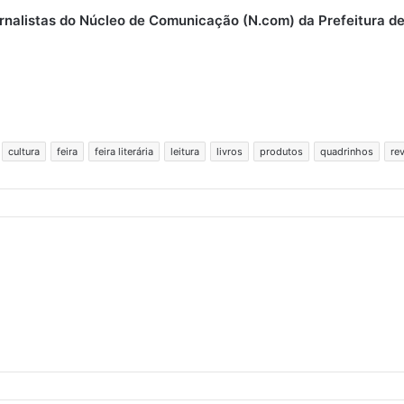
ornalistas do Núcleo de Comunicação (N.com) da Prefeitura d
cultura
feira
feira literária
leitura
livros
produtos
quadrinhos
re