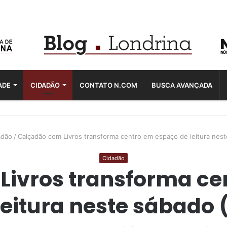
ADE
CIDADÃO
CONTATO N.COM
BUSCA AVANÇADA
adão
/
Calçadão com Livros transforma centro em espaço de leitura nest
Cidadão
Livros transforma ce
leitura neste sábado 