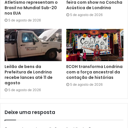
Atletismo representam o
feira com show na Concha
Brasil no Mundial Sub-20
Acústica de Londrina
nos EUA
5 de agosto de 2026
5 de agosto de 2026
Leilão de bens da
ECOH transforma Londrina
Foto: Marcos Garrido / NCom
Prefeitura de Londrina
com a força ancestral da
recebe lances até 11 de
contação de histórias
agosto
O Grupo de Trabalho da Resiliência da Bacia do Ribeirão
5 de agosto de 2026
5 de agosto de 2026
Cambé atua com especialistas e gestores públicos para
discutir estratégias de planejamento, sustentabilidade e
gestão dos recursos hídricos no município. O grupo reúne
Deixe uma resposta
profissionais altamente qualificados (majoritariamente
doutores) de diversas instituições estratégicas:
professores e pesquisadores da UTFPR – Campus