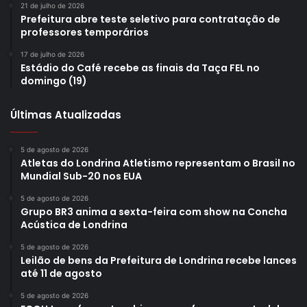
21 de julho de 2026
Prefeitura abre teste seletivo para contratação de
professores temporários
17 de julho de 2026
Estádio do Café recebe as finais da Taça FEL no
Secretário de Planejamento, Marcos
domingo (19)
Rambalducci. Foto: Marcos Garrido /
NCom
Últimas Atualizadas
O secretário destacou que o material estabelece um
5 de agosto de 2026
roteiro técnico que deve orientar intervenções voltadas a
Atletas do Londrina Atletismo representam o Brasil no
tornar a bacia mais resiliente a eventos climáticos
Mundial Sub-20 nos EUA
extremos, incluindo medidas como recomposição da
5 de agosto de 2026
biodiversidade e possíveis ações de desassoreamento do
Grupo BR3 anima a sexta-feira com show na Concha
Acústica de Londrina
Lago Igapó. “Este documento traz as primeiras soluções e
propostas dentro de uma sequência lógica de atuação
5 de agosto de 2026
Leilão de bens da Prefeitura de Londrina recebe lances
para a bacia do Cambé, indicando o caminho que precisa
até 11 de agosto
ser seguido pela municipalidade”, afirmou.
5 de agosto de 2026