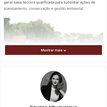
gerar base técnica qualificada para subsidiar ações de
planejamento, conservação e gestão ambiental.
Mostrar mais
Lago Igapó em outubro de 2025. Foto: Emerson Dias / NCom
A recuperação da bacia do Ribeirão Cambé, em Londrina,
foca em restaurar matas ciliares, controlar o esgoto