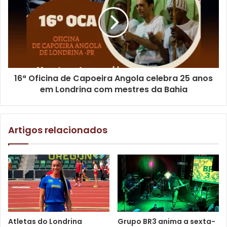
anos, foi deixado em segundo plano.
A recuperação efetiva depende de um conjunto complexo
de intervenções, que estão em diferentes estágios. A lista
inclui revitalização de nascentes; recuperação da mata
ciliar, considerada uma ação urgente e obrigatória para
16ª Oficina de Capoeira Angola celebra 25 anos
filtrar poluentes antes que cheguem ao curso d’água; e
em Londrina com mestres da Bahia
fiscalização de esgoto, com intensificação das vistorias
pela Secretaria Municipal do Ambiente (Sema) e a
Companhia de Saneamento do Paraná (Sanepar), para
Artigos relacionados
identificar e lacrar ligações irregulares, que são as
principais fontes de carga orgânica no ribeirão. Os
integrantes do grupo do trabalho destacam que o
desassoreamento, por si só, não será efetivo se não vier
acompanhado dessas ações estruturantes que atuam na
origem do problema.
Atletas do Londrina
Grupo BR3 anima a sexta-