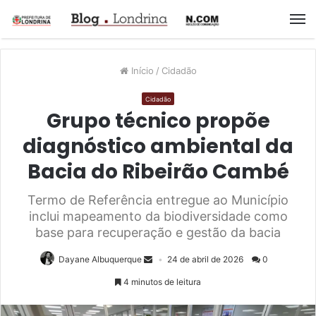
M
Início
/
Cidadão
Cidadão
Grupo técnico propõe
diagnóstico ambiental da
Bacia do Ribeirão Cambé
Termo de Referência entregue ao Município
inclui mapeamento da biodiversidade como
base para recuperação e gestão da bacia
Dayane Albuquerque
24 de abril de 2026
0
4 minutos de leitura