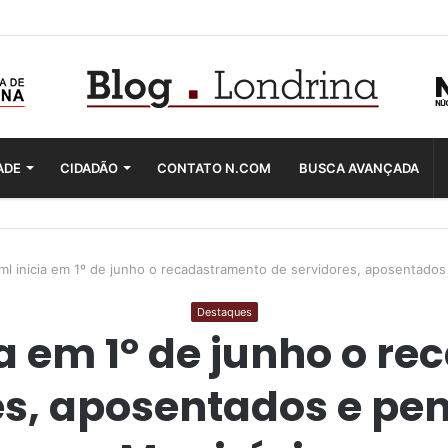
ADE
CIDADÃO
CONTATO N.COM
BUSCA AVANÇADA
l inicia em 1º de junho o recadastramento de servidores, aposentados
Destaques
a em 1º de junho o r
es, aposentados e pen