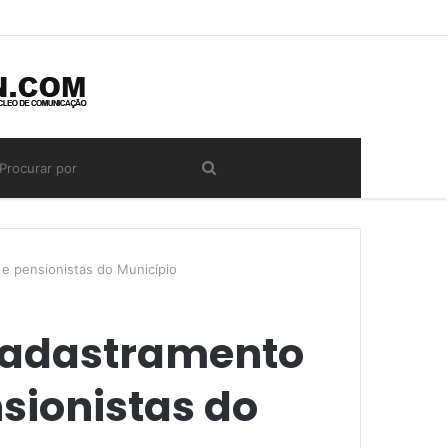
 e pensionistas do Município
ecadastramento
sionistas do