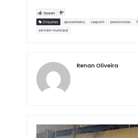
Gostei
Etiquetas
aposentados
caapsml
pensionistas
servidor municipal
Renan Oliveira