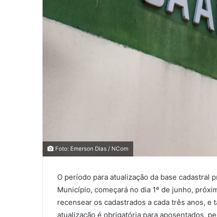
0
0
0
Foto: Emerson Dias / NCom
COMPARTILHAMENTOS
O período para atualização da base cadastral 
Município, começará no dia 1º de junho, próxi
recensear os cadastrados a cada três anos, e 
atualização é obrigatória para aposentados, pe