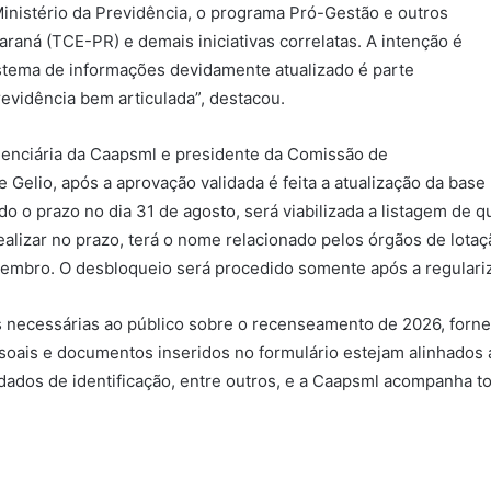
inistério da Previdência, o programa Pró-Gestão e outros
raná (TCE-PR) e demais iniciativas correlatas. A intenção é
stema de informações devidamente atualizado é parte
evidência bem articulada”, destacou.
idenciária da Caapsml e presidente da Comissão de
Gelio, após a aprovação validada é feita a atualização da base
ado o prazo no dia 31 de agosto, será viabilizada a listagem de
ealizar no prazo, terá o nome relacionado pelos órgãos de lotaç
setembro. O desbloqueio será procedido somente após a regulari
s necessárias ao público sobre o recenseamento de 2026, forn
oais e documentos inseridos no formulário estejam alinhados a
 dados de identificação, entre outros, e a Caapsml acompanha t