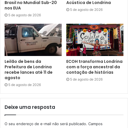
Serviço:
Instrumental Urbano no Terminal de Irerê
Brasil no Mundial Sub-20
Acústica de Londrina
nos EUA
5 de agosto de 2026
5 de agosto de 2026
Projeto financiado pelo Programa Municipal de Incentivo à
Cultura – Promic, da Secretaria Municipal de Cultura e
Prefeitura Municipal de Londrina.
Endereço: Terminal de Integração do Distrito de Irerê,
Londrina – PR
Leilão de bens da
ECOH transforma Londrina
Prefeitura de Londrina
com a força ancestral da
Data: 8 de junho, segunda-feira, 12h30
recebe lances até 11 de
contação de histórias
agosto
5 de agosto de 2026
Duração: 90 minutos
5 de agosto de 2026
Classificação indicativa: livre / Com monitoria de
acessibilidade comunicacional e atitudinal.
Deixe uma resposta
Texto: Janaína Ávila / Assessoria de Imprensa
O seu endereço de e-mail não será publicado.
Campos