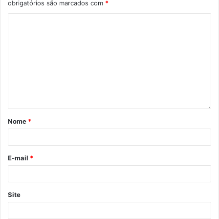
obrigatórios são marcados com
*
Gostei
Etiquetas
Duo Mano a Mano
Instrumental Urbano
Museu de Arte
Programa Municipal de Incentivo à Cultura
promic
Secretaria de Cultura
Terminal de Irerê
Nome
*
E-mail
*
Site