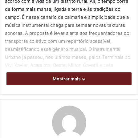
acordo com a vida de um distrito rural. Ali, o tempo corre
de forma mais mansa, ligada à terra e às tradições do
campo. É nesse cenário de calmaria e simplicidade que a
música instrumental chega para semear novas texturas
sonoras. A proposta é levar a arte aos frequentadores do
transporte coletivo com um repertório acessível,
desmistificando esse gênero musical. O Instrumental
Urbano já passou, nos últimos meses, pelos Terminais do
Vivi Xavier, Acapulco, Oeste, Milton Gavetti e pela
Rodoviária de Londrina.
Mostrar mais
Uma nova apresentação está agendada para o próximo
sábado (13), no Museu de Arte de Londrina, a partir das
11h. Neste caso, o projeto valoriza a memória do edifício,
que serviu como estação do transporte rodoviário até o
final da década de 1980.
Para Rodrigo Figueiredo, proponente do projeto realizado