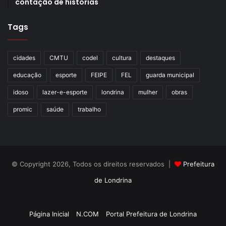
contação de histórias
Tags
cidades
CMTU
codel
cultura
destaques
educação
esporte
FEIPE
FEL
guarda municipal
idoso
lazer-e-esporte
londrina
mulher
obras
promic
saúde
trabalho
© Copyright 2026, Todos os direitos reservados |
Prefeitura
de Londrina
Criação de Sites TTG Sistemas
Página Inicial
N.COM
Portal Prefeitura de Londrina