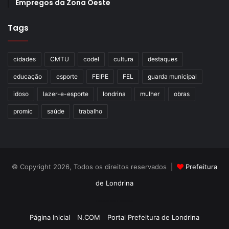
Empregos da Zona Oeste
Tags
cidades
CMTU
codel
cultura
destaques
educação
esporte
FEIPE
FEL
guarda municipal
idoso
lazer-e-esporte
londrina
mulher
obras
promic
saúde
trabalho
© Copyright 2026, Todos os direitos reservados |
Prefeitura
de Londrina
Criação de Sites TTG Sistemas
Página Inicial
N.COM
Portal Prefeitura de Londrina