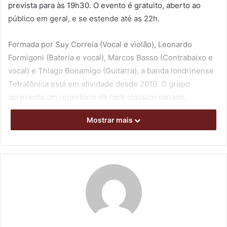
prevista para às 19h30. O evento é gratuito, aberto ao
público em geral, e se estende até as 22h.
Formada por Suy Correia (Vocal e violão), Leonardo
Formigoni (Bateria e vocal), Marcos Basso (Contrabaixo e
vocal) e Thiago Bonamigo (Guitarra), a banda londrinense
Tetrafônica está em atividade desde 2019. O grupo
apresenta um repertório de rock clássico variado,
explorando também o gênero folk e a psicodelia com
Mostrar mais
interpretações inspiradas em artistas como The Beatles,
The Rolling Stones, Janis Joplin e Neil Young, além de
referências da música brasileira dos anos 1960 e 1970,
como Clube da Esquina, Novos Baianos, Os Mutantes e
Secos & Molhados.
Além de revisitar clássicos do rock e da música brasileira,
a Tetrafônica também se prepara para um novo momento