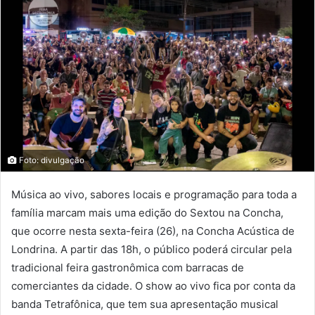
Foto: divulgação
Música ao vivo, sabores locais e programação para toda a
família marcam mais uma edição do Sextou na Concha,
que ocorre nesta sexta-feira (26), na Concha Acústica de
Londrina. A partir das 18h, o público poderá circular pela
tradicional feira gastronômica com barracas de
comerciantes da cidade. O show ao vivo fica por conta da
banda Tetrafônica, que tem sua apresentação musical