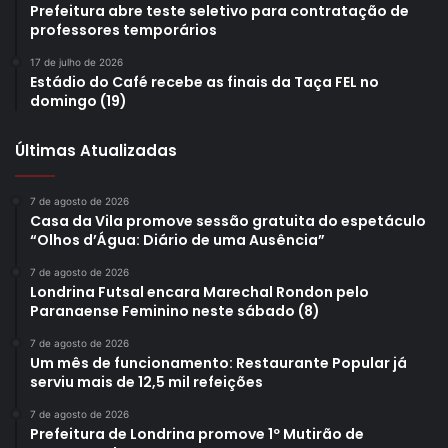
Prefeitura abre teste seletivo para contratação de
Prefeitura de Londrina
promic
Secretaria Municipal de Cultura (SMC)
professores temporários
Sextou na Concha
show
17 de julho de 2026
Estádio do Café recebe as finais da Taça FEL no
domingo (19)
Últimas Atualizadas
7 de agosto de 2026
Casa da Vila promove sessão gratuita do espetáculo
“Olhos d’Água: Diário de uma Ausência”
7 de agosto de 2026
Londrina Futsal encara Marechal Rondon pelo
Paranaense Feminino neste sábado (8)
7 de agosto de 2026
Um mês de funcionamento: Restaurante Popular já
serviu mais de 12,5 mil refeições
7 de agosto de 2026
Prefeitura de Londrina promove 1º Mutirão de