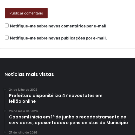
Mais informações são divulgadas regularmente pelos
perfis no Instagram,
@feiragastronomicadelondrina
e
@sextounaconcha
.
Notifique-me sobre novos comentários por e-mail.
O projeto “Sextou na Concha” é uma realização da
Notifique-me sobre novas publicações por e-mail.
Associação dos Amigos e Moradores do Centro Histórico
de Londrina, e recebe patrocínio da Prefeitura por meio do
Programa Municipal de Incentivo à Cultura (Promic), da
Secretaria Municipal de Cultura (SMC).
Notícias mais vistas
Texto: Clara Chamorro, sob supervisão dos jornalistas do
Núcleo de Comunicação da Prefeitura de Londrina
24 de julho de 2026
Prefeitura disponibiliza 47 novos lotes em
leilão online
26 de maio de 2026
Caapsml inicia em 1º de junho o recadastramento de
servidores, aposentados e pensionistas do Município
Gostei
21 de julho de 2026
Etiquetas
Concha Acústica
cultura
música