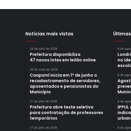
Notícias mais vistas
Últimas
24 de julho de 2026
6 de ago
Prefeitura disponibiliza
Londr
47 novos lotes em leilão online
no Id
escol
26 de maio de 2026
Caapsml inicia em 1º de junho o
6 de ago
recadastramento de servidores,
Agost
aposentados e pensionistas do
preve
Município
Munici
21 de julho de 2026
6 de ago
Prefeitura abre teste seletivo
IPPUL 
para contratação de professores
indic
temporários
urban
17 de julho de 2026
6 de ago