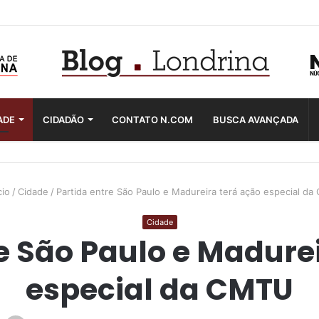
ADE
CIDADÃO
CONTATO N.COM
BUSCA AVANÇADA
cio
/
Cidade
/
Partida entre São Paulo e Madureira terá ação especial d
Cidade
e São Paulo e Madure
especial da CMTU