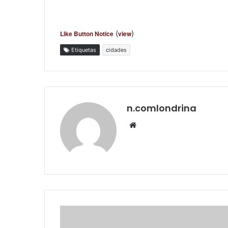
(
)
Like Button Notice
view
Etiquetas
cidades
n.comlondrina
Website