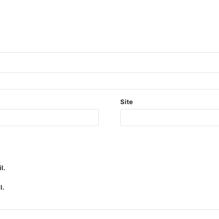
Site
l.
l.