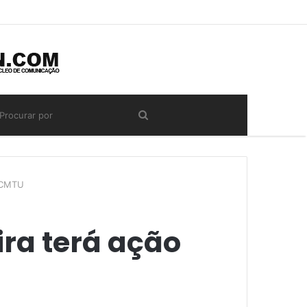
a CMTU
ira terá ação