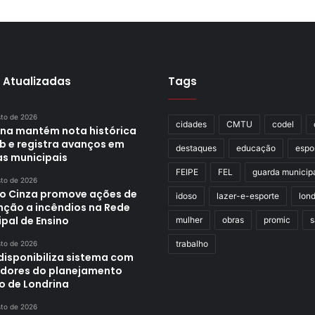
 Atualizadas
Tags
sto de 2026
cidades
CMTU
codel
ina mantém nota histórica
eb e registra avanços em
destaques
educação
espo
as municipais
FEIPE
FEL
guarda municip
sto de 2026
o Cinza promove ações de
idoso
lazer-e-esporte
lond
nção a incêndios na Rede
pal de Ensino
mulher
obras
promic
s
trabalho
sto de 2026
disponibiliza sistema com
adores do planejamento
o de Londrina
sto de 2026