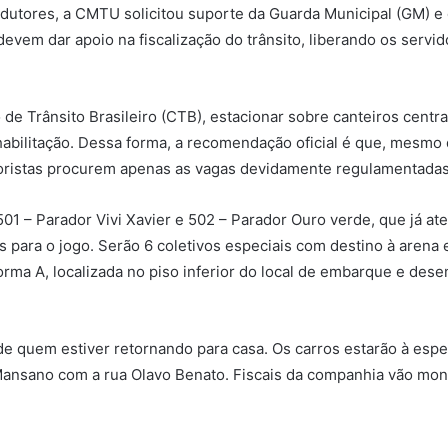
dutores, a CMTU solicitou suporte da Guarda Municipal (GM) e d
evem dar apoio na fiscalização do trânsito, liberando os servid
e Trânsito Brasileiro (CTB), estacionar sobre canteiros centra
habilitação. Dessa forma, a recomendação oficial é que, mesmo
otoristas procurem apenas as vagas devidamente regulamentadas
501 – Parador Vivi Xavier e 502 – Parador Ouro verde, que já a
s para o jogo. Serão 6 coletivos especiais com destino à arena 
forma A, localizada no piso inferior do local de embarque e de
 de quem estiver retornando para casa. Os carros estarão à esp
ansano com a rua Olavo Benato. Fiscais da companhia vão moni