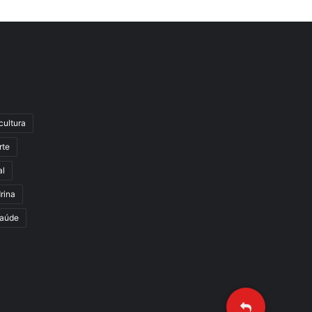
cultura
rte
al
rina
aúde