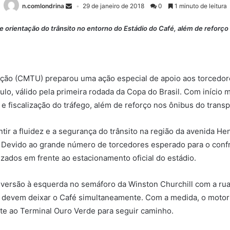
n.comlondrina
29 de janeiro de 2018
0
1 minuto de leitura
e orientação do trânsito no entorno do Estádio do Café, além de reforço 
ção (CMTU) preparou uma ação especial de apoio aos torcedore
aulo, válido pela primeira rodada da Copa do Brasil. Com início
 e fiscalização do tráfego, além de reforço nos ônibus do transp
tir a fluidez e a segurança do trânsito na região da avenida H
h. Devido ao grande número de torcedores esperado para o conf
izados em frente ao estacionamento oficial do estádio.
nversão à esquerda no semáforo da Winston Churchill com a rua
s devem deixar o Café simultaneamente. Com a medida, o motoris
ente ao Terminal Ouro Verde para seguir caminho.