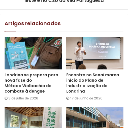
leste e no CSU da Vila Portuguesa
Foto: Divulgação
Artigos relacionados
(
)
Like Button Notice
view
Etiquetas
ação
Aids
Centro de Testagem e Aconselhamento
cidades
CTA
hepatites virais
sífilis
Tiro de Guerra de Londrina
Londrina se prepara para
Encontro no Senai marca
nova fase do
início do Plano de
Método Wolbachia de
Industrialização de
combate à dengue
Londrina
3 de julho de 2026
17 de junho de 2026