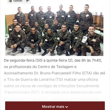
Gostei
De segunda-feira (30) a quinta-feira (2), das 6h às 7h40,
os profissionais do Centro de Testagem e
Aconselhamento Dr. Bruno Piancastelli Filho (CTA) vão até
o Tiro de Guerra de Londrina (TG) realizar uma oficina
sobre os riscos de contágio de Infecções Sexualmente
Transmissíveis (IST). A atividade será desenvolvida com
40 jovens, na sede do TG, que fica na Avenida Salgado
Filho, 1334, no Jardim Califórnia.
Mostrar mais