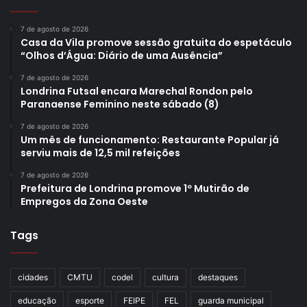
7 de agosto de 2026
Casa da Vila promove sessão gratuita do espetáculo
“Olhos d’Água: Diário de uma Ausência”
7 de agosto de 2026
Londrina Futsal encara Marechal Rondon pelo
Paranaense Feminino neste sábado (8)
7 de agosto de 2026
Um mês de funcionamento: Restaurante Popular já
serviu mais de 12,5 mil refeições
7 de agosto de 2026
Prefeitura de Londrina promove 1º Mutirão de
Empregos da Zona Oeste
Tags
cidades
CMTU
codel
cultura
destaques
educação
esporte
FEIPE
FEL
guarda municipal