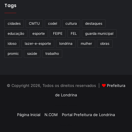
Tags
cidades
CMTU
codel
cultura
destaques
educação
esporte
FEIPE
FEL
guarda municipal
idoso
lazer-e-esporte
londrina
mulher
obras
promic
saúde
trabalho
© Copyright 2026, Todos os direitos reservados |
Prefeitura
de Londrina
Criação de Sites TTG Sistemas
Página Inicial
N.COM
Portal Prefeitura de Londrina
Criação de Sites