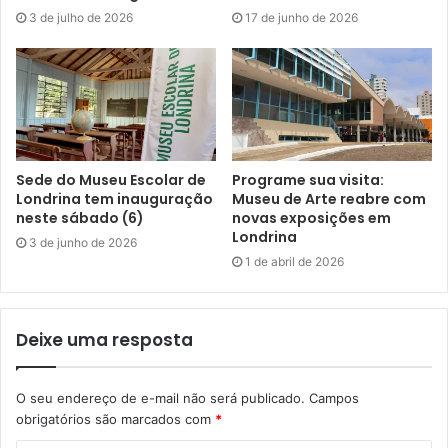
Os serviços gerais estão sendo desenvolvidos pela
3 de julho de 2026
17 de junho de 2026
empresa contratada, via licitação, a A.S. dos Santos
Prestadora de Serviços. O Cemitério João XXIII está
localizado na Avenida da Saudade, 135, Jardim
Higienópolis.
Para a imprensa: outras informações podem ser obtidas
Sede do Museu Escolar de
Programe sua visita:
com o superintendente da ACESF, Leonilso Jaqueta, pelo
Londrina tem inauguração
Museu de Arte reabre com
neste sábado (6)
novas exposições em
telefone 3372-7856
Londrina
3 de junho de 2026
1 de abril de 2026
Deixe uma resposta
Gostei
Etiquetas
acesf
Cemitério João XXIII
cemitérios
londrina
melhorias
obra
revitalização
serviços
O seu endereço de e-mail não será publicado.
Campos
obrigatórios são marcados com
*