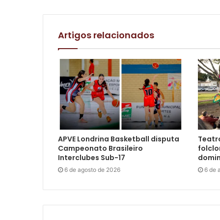
Artigos relacionados
APVE Londrina Basketball disputa
Teatro
Campeonato Brasileiro
folclo
Interclubes Sub-17
domin
6 de agosto de 2026
6 de 