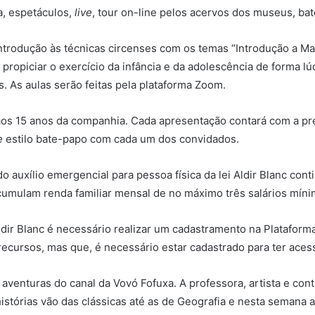
ia, espetáculos,
live
, tour on-line pelos acervos dos museus, ba
e introdução às técnicas circenses com os temas “Introdução a M
propiciar o exercício da infância e da adolescência de forma lú
. As aulas serão feitas pela plataforma Zoom.
aos 15 anos da companhia. Cada apresentação contará com a pr
e
estilo bate-papo com cada um dos convidados.
 auxílio emergencial para pessoa física da lei Aldir Blanc con
acumulam renda familiar mensal de no máximo três salários míni
ldir Blanc é necessário realizar um cadastramento na Plataform
cursos, mas que, é necessário estar cadastrado para ter acess
aventuras do canal da Vovó Fofuxa. A professora, artista e conta
istórias vão das clássicas até as de Geografia e nesta semana a