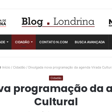
ADE
CIDADÃO
CONTATO N.COM
BUSCA AVANÇADA
Início
/
Cidadão
/
Divulgada nova programação da agenda Virada Cultur
Cidadão
va programação da 
Cultural