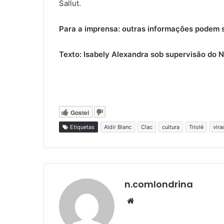
Sallut.
Para a imprensa: outras informações podem se
Texto: Isabely Alexandra sob supervisão do 
Gostei
Etiquetas
Aldir Blanc
Clac
cultura
Triolé
vira
n.comlondrina
Website