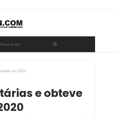
eceitas em 2020
árias e obteve
2020