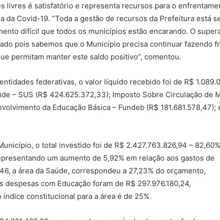
es livres é satisfatório e representa recursos para o enfrentam
a da Covid-19. “Toda a gestão de recursos da Prefeitura está se
nto difícil que todos os municípios estão encarando. O superavi
ado pois sabemos que o Município precisa continuar fazendo fr
ue permitam manter este saldo positivo”, comentou.
entidades federativas, o valor líquido recebido foi de R$ 1.089
úde – SUS (R$ 424.625.372,33); Imposto Sobre Circulação de M
volvimento da Educação Básica – Fundeb (R$ 181.681.578,47); 
unicípio, o total investido foi de R$ 2.427.763.826,94 – 82,60
 representando um aumento de 5,92% em relação aos gastos de
46, a área da Saúde, correspondeu a 27,23% do orçamento,
 as despesas com Educação foram de R$ 297.976.180,24,
índice constitucional para a área é de 25%.