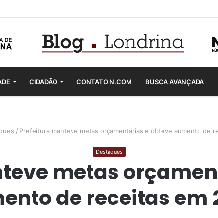
ADE
CIDADÃO
CONTATO N.COM
BUSCA AVANÇADA
ques
/
Prefeitura manteve metas orçamentárias e obteve aumento de r
Destaques
nteve metas orçament
ento de receitas em 