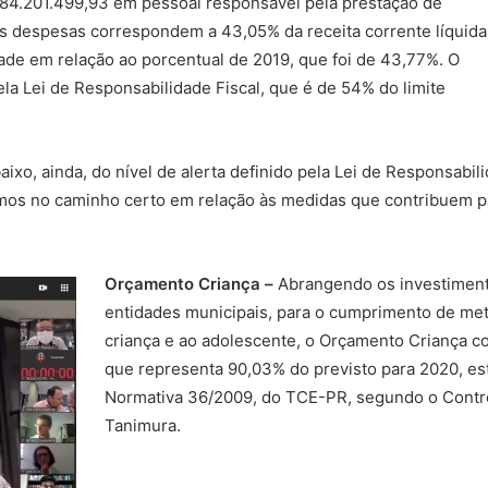
 884.201.499,93 em pessoal responsável pela prestação de
as despesas correspondem a 43,05% da receita corrente líquida
ade em relação ao porcentual de 2019, que foi de 43,77%. O
pela Lei de Responsabilidade Fiscal, que é de 54% do limite
xo, ainda, do nível de alerta definido pela Lei de Responsabili
os no caminho certo em relação às medidas que contribuem par
Orçamento Criança –
Abrangendo os investimento
entidades municipais, para o cumprimento de metas
criança e ao adolescente, o Orçamento Criança c
que representa 90,03% do previsto para 2020, est
Normativa 36/2009, do TCE-PR, segundo o Contro
Tanimura.