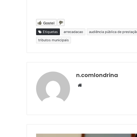
Gostei
Etiquetas
arrecadacao
audiência pública de prestaçã
tributos municipais
n.comlondrina
Website