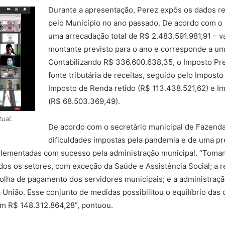
Durante a apresentação, Perez expôs os dados re
pelo Município no ano passado. De acordo com o 
uma arrecadação total de R$ 2.483.591.981,91 – 
montante previsto para o ano e corresponde a u
Contabilizando R$ 336.600.638,35, o Imposto Predi
fonte tributária de receitas, seguido pelo Impost
Imposto de Renda retido (R$ 113.438.521,62) e I
(R$ 68.503.369,49).
ual.
De acordo com o secretário municipal de Fazenda
dificuldades impostas pela pandemia e de uma pr
implementadas com sucesso pela administração municipal. “Tom
os os setores, com exceção da Saúde e Assistência Social; a r
folha de pagamento dos servidores municipais; e a administraçã
União. Esse conjunto de medidas possibilitou o equilíbrio das c
ram R$ 148.312.864,28”, pontuou.