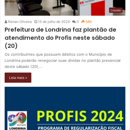
Cidadão
Renan Oliveira
15 de julho de 2024
0
586
Prefeitura de Londrina faz plantão de
atendimento do Profis neste sábado
(20)
Os contribuintes que possuem débitos com o Município de
Londrina poderão renegociar suas dívidas no plantão presencial
deste sábado (20),…
Leia mais »