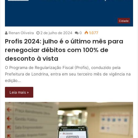
Cidade
Renan Oliveira
2 de julho de 2024
0
1.077
Profis 2024: julho é o último mês para
renegociar débitos com 100% de
desconto à vista
O Programa de Regularização Fiscal (Profis), conduzido pela
Prefeitura de Londrina, entra em seu terceiro mês de vigência na
edição…
Leia mais »