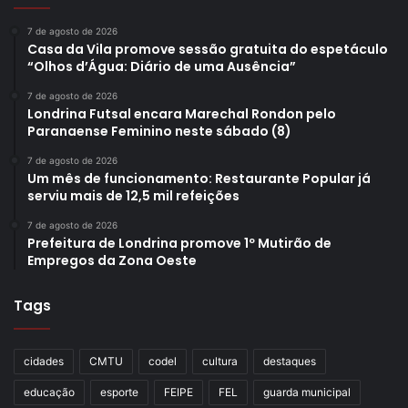
7 de agosto de 2026
Casa da Vila promove sessão gratuita do espetáculo
“Olhos d’Água: Diário de uma Ausência”
7 de agosto de 2026
Londrina Futsal encara Marechal Rondon pelo
Paranaense Feminino neste sábado (8)
7 de agosto de 2026
Um mês de funcionamento: Restaurante Popular já
serviu mais de 12,5 mil refeições
7 de agosto de 2026
Prefeitura de Londrina promove 1º Mutirão de
Empregos da Zona Oeste
Tags
cidades
CMTU
codel
cultura
destaques
educação
esporte
FEIPE
FEL
guarda municipal