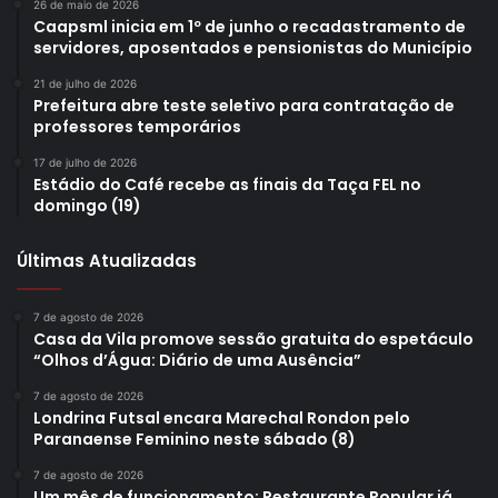
26 de maio de 2026
Caapsml inicia em 1º de junho o recadastramento de
servidores, aposentados e pensionistas do Município
21 de julho de 2026
Prefeitura abre teste seletivo para contratação de
professores temporários
17 de julho de 2026
Estádio do Café recebe as finais da Taça FEL no
domingo (19)
Últimas Atualizadas
7 de agosto de 2026
Casa da Vila promove sessão gratuita do espetáculo
“Olhos d’Água: Diário de uma Ausência”
7 de agosto de 2026
Londrina Futsal encara Marechal Rondon pelo
Paranaense Feminino neste sábado (8)
7 de agosto de 2026
Um mês de funcionamento: Restaurante Popular já