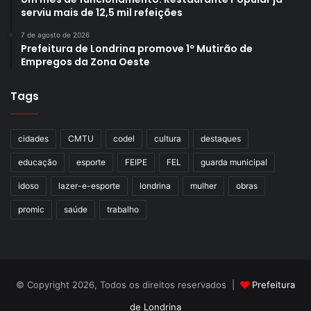
serviu mais de 12,5 mil refeições
7 de agosto de 2026
Prefeitura de Londrina promove 1º Mutirão de
Empregos da Zona Oeste
Tags
cidades
CMTU
codel
cultura
destaques
educação
esporte
FEIPE
FEL
guarda municipal
idoso
lazer-e-esporte
londrina
mulher
obras
promic
saúde
trabalho
© Copyright 2026, Todos os direitos reservados |
Prefeitura
de Londrina