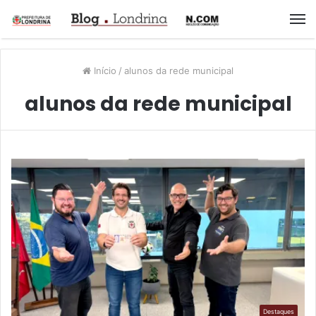
M
Início
/
alunos da rede municipal
alunos da rede municipal
Destaques