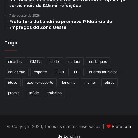
serviu mais de 12,5 mil refeições
7 de agosto de 2026
Prefeitura de Londrina promove 1º Mutirão de
Empregos da Zona Oeste
Tags
cidades
CMTU
codel
cultura
destaques
educação
esporte
FEIPE
FEL
guarda municipal
idoso
lazer-e-esporte
londrina
mulher
obras
promic
saúde
trabalho
© Copyright 2026, Todos os direitos reservados |
Prefeitura
de Londrina