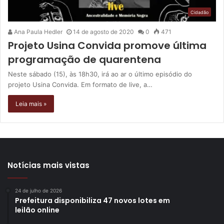
Cidadão
Ana Paula Hedler
14 de agosto de 2020
0
471
Projeto Usina Convida promove última
programação de quarentena
Neste sábado (15), às 18h30, irá ao ar o último episódio do
projeto Usina Convida. Em formato de live, a…
Leia mais »
Notícias mais vistas
24 de julho de 2026
Prefeitura disponibiliza 47 novos lotes em
leilão online