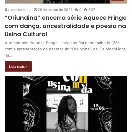
n.comlondrina
26 de março de 2026
0
307
“Oriundina” encerra série Aquece Fringe
com dança, ancestralidade e poesia na
Usina Cultural
A temporada “Aquece Fringe” chega ao fim neste sábado (28)
com a apresentação do espetáculo “Oriundina”, da Cia MoonLight,
na…
Leia mais »