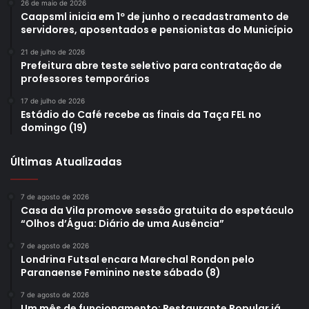
26 de maio de 2026
Caapsml inicia em 1º de junho o recadastramento de
servidores, aposentados e pensionistas do Município
21 de julho de 2026
Prefeitura abre teste seletivo para contratação de
professores temporários
17 de julho de 2026
Estádio do Café recebe as finais da Taça FEL no
domingo (19)
Últimas Atualizadas
7 de agosto de 2026
Casa da Vila promove sessão gratuita do espetáculo
“Olhos d’Água: Diário de uma Ausência”
7 de agosto de 2026
Londrina Futsal encara Marechal Rondon pelo
Paranaense Feminino neste sábado (8)
7 de agosto de 2026
Um mês de funcionamento: Restaurante Popular já