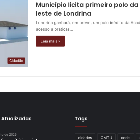
Município licita primeiro polo 
leste de Londrina
Londrina ganhará, em breve, um polo inédito da Aca
acesso a práticas…
Leia mais »
Cidadão
 Atualizadas
Tags
sto de 2026
cidades
CMTU
codel