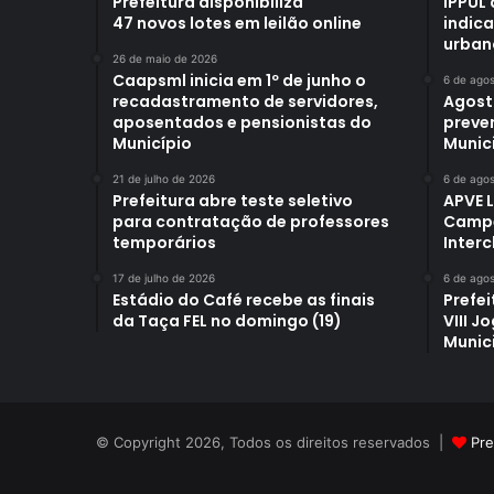
Prefeitura disponibiliza
IPPUL 
47 novos lotes em leilão online
indic
urban
26 de maio de 2026
Caapsml inicia em 1º de junho o
6 de ago
recadastramento de servidores,
Agost
aposentados e pensionistas do
preve
Município
Munici
21 de julho de 2026
6 de ago
Prefeitura abre teste seletivo
APVE 
para contratação de professores
Campe
temporários
Interc
17 de julho de 2026
6 de ago
Estádio do Café recebe as finais
Prefei
da Taça FEL no domingo (19)
VIII J
Munic
© Copyright 2026, Todos os direitos reservados |
Pre