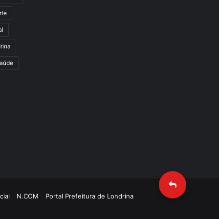
rte
al
rina
aúde
cial
N.COM
Portal Prefeitura de Londrina
Criação de Sites TTG Sistemas