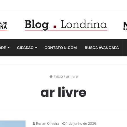
ADE
CIDADÃO
CONTATO N.COM
BUSCA AVANÇADA
Início
/
ar livre
ar livre
Renan Oliveira
1 de junho de 2026