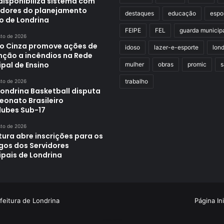
disponibiliza sistema com
adores do planejamento
destaques
educação
espo
o de Londrina
FEIPE
FEL
guarda municip
sto de 2026
o Cinza promove ações de
idoso
lazer-e-esporte
lond
nção a incêndios na Rede
pal de Ensino
mulher
obras
promic
s
trabalho
sto de 2026
Londrina Basketball disputa
onato Brasileiro
lubes Sub-17
sto de 2026
tura abre inscrições para os
ogos dos Servidores
ipais de Londrina
feitura de Londrina
Página Ini
Criação de Sites