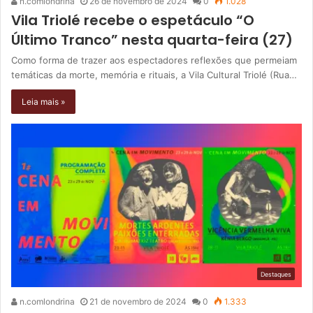
n.comlondrina
26 de novembro de 2024
0
1.028
Vila Triolé recebe o espetáculo “O
Último Tranco” nesta quarta-feira (27)
Como forma de trazer aos espectadores reflexões que permeiam
temáticas da morte, memória e rituais, a Vila Cultural Triolé (Rua…
Leia mais »
Destaques
n.comlondrina
21 de novembro de 2024
0
1.333