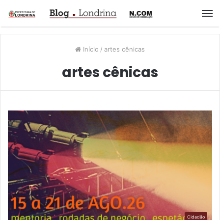
M
Início
/
artes cênicas
artes cênicas
Cidadão