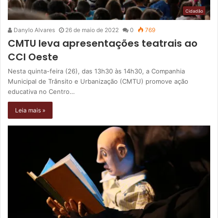
Cidadão
Danylo Alvares
26 de maio de 2022
0
769
CMTU leva apresentações teatrais ao
CCI Oeste
Nesta quinta-feira (26), das 13h30 às 14h30, a Companhia
Municipal de Trânsito e Urbanização (CMTU) promove ação
educativa no Centro…
Leia mais »