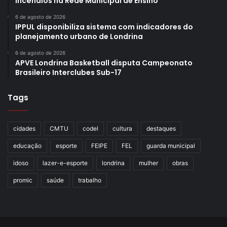
incêndios na Rede Municipal de Ensino
6 de agosto de 2026
IPPUL disponibiliza sistema com indicadores do
planejamento urbano de Londrina
6 de agosto de 2026
APVE Londrina Basketball disputa Campeonato
Brasileiro Interclubes Sub-17
Tags
cidades
CMTU
codel
cultura
destaques
educação
esporte
FEIPE
FEL
guarda municipal
idoso
lazer-e-esporte
londrina
mulher
obras
promic
saúde
trabalho