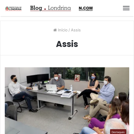
M
Início
/
Assis
Assis
Destaques