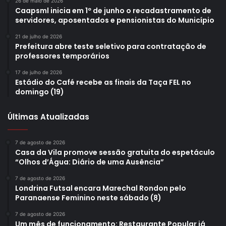
26 de maio de 2026
Caapsml inicia em 1º de junho o recadastramento de
servidores, aposentados e pensionistas do Município
21 de julho de 2026
Prefeitura abre teste seletivo para contratação de
professores temporários
17 de julho de 2026
Estádio do Café recebe as finais da Taça FEL no
domingo (19)
Últimas Atualizadas
7 de agosto de 2026
Casa da Vila promove sessão gratuita do espetáculo
“Olhos d’Água: Diário de uma Ausência”
7 de agosto de 2026
Londrina Futsal encara Marechal Rondon pelo
Paranaense Feminino neste sábado (8)
7 de agosto de 2026
Um mês de funcionamento: Restaurante Popular já