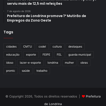
serviu mais de 12,5 mil refeições
7 de agosto de 2026
Prefeitura de Londrina promove 1º Mutirão de
Empregos da Zona Oeste
Tags
cidades
CMTU
codel
cultura
destaques
educação
esporte
FEIPE
FEL
guarda municipal
idoso
lazer-e-esporte
londrina
mulher
obras
promic
saúde
trabalho
© Copyright 2026, Todos os direitos reservados |
Prefeitura
de Londrina