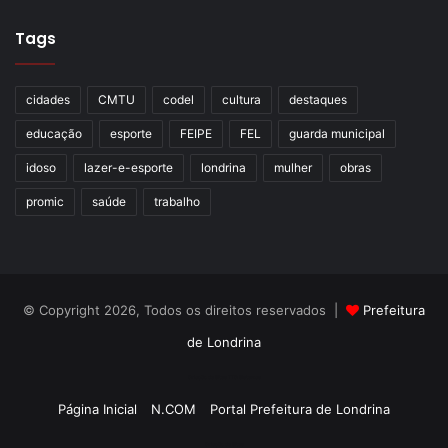
Tags
cidades
CMTU
codel
cultura
destaques
educação
esporte
FEIPE
FEL
guarda municipal
idoso
lazer-e-esporte
londrina
mulher
obras
promic
saúde
trabalho
© Copyright 2026, Todos os direitos reservados |
Prefeitura
de Londrina
Criação de Sites TTG Sistemas
Página Inicial
N.COM
Portal Prefeitura de Londrina
Criação de Sites