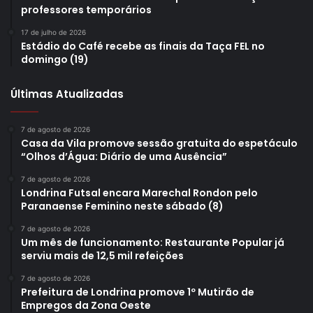
professores temporários
Gostei
17 de julho de 2026
Estádio do Café recebe as finais da Taça FEL no
Etiquetas
Assis
Compra Londrina
compras públicas
FAUEL
domingo (19)
Fundação de Apoio ao Desenvolvimento da Universidade Estadual de
Londrina
Últimas Atualizadas
licitações
Primeiro de Maio
Secretaria Municipal de Gestão Pública
SMGP
7 de agosto de 2026
Casa da Vila promove sessão gratuita do espetáculo
“Olhos d’Água: Diário de uma Ausência”
7 de agosto de 2026
Londrina Futsal encara Marechal Rondon pelo
Paranaense Feminino neste sábado (8)
7 de agosto de 2026
Um mês de funcionamento: Restaurante Popular já
serviu mais de 12,5 mil refeições
7 de agosto de 2026
Prefeitura de Londrina promove 1º Mutirão de
Empregos da Zona Oeste