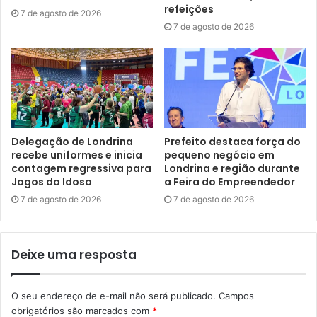
uma cidade transparente e inovadora, que está
refeições
7 de agosto de 2026
conseguindo alcançar um patamar de desenvolvimento
7 de agosto de 2026
compatível com os desejos e necessidades da população”,
afirmou.
Delegação de Londrina
Prefeito destaca força do
recebe uniformes e inicia
pequeno negócio em
contagem regressiva para
Londrina e região durante
Jogos do Idoso
a Feira do Empreendedor
7 de agosto de 2026
7 de agosto de 2026
Foto: Emerson Dias – N.Com
Deixe uma resposta
A prefeita de Primeiro de Maio, Bruna Casanova,
parabenizou a administração municipal de Londrina pelo
O seu endereço de e-mail não será publicado.
Campos
modo como vem conduzindo suas licitações. “Londrina é
obrigatórios são marcados com
*