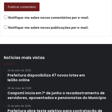
Participantes –
Representando Assis, também
compareceram a secretária de Agricultura e Meio
Notifique-me sobre novos comentários por e-mail.
Ambiente, Ana Paula Rodrigues; a assessora executiva
Flávia Castanharo, do setor de Compras; e o Gestor de
Notifique-me sobre novas publicações por e-mail.
Tecnologia, Adriano Romagnoli.
Pela Prefeitura de Primeiro de Maio, participaram o
procurador-geral, Lauro Américo de Oliveira; a secretária
Notícias mais vistas
municipal de Recursos Humanos e Administração, Kamyla
Zaniboni de Aguiar; os procuradores Fernando Gimenez
24 de julho de 2026
Luz e Michele Sayuri Hashimoto; e a responsável pelo
Prefeitura disponibiliza 47 novos lotes em
Controle Interno, Letícia Salgado Chicarelli. Também
leilão online
esteve na delegação o ex-prefeito do município, Mario
26 de maio de 2026
Casanova.
Caapsml inicia em 1º de junho o recadastramento de
servidores, aposentados e pensionistas do Município
21 de julho de 2026
Prefeitura abre teste seletivo para contratação de