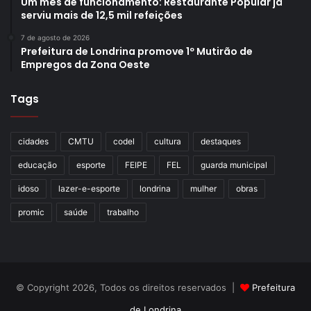
Um mês de funcionamento: Restaurante Popular já
serviu mais de 12,5 mil refeições
7 de agosto de 2026
Prefeitura de Londrina promove 1º Mutirão de
Empregos da Zona Oeste
Tags
cidades
CMTU
codel
cultura
destaques
educação
esporte
FEIPE
FEL
guarda municipal
idoso
lazer-e-esporte
londrina
mulher
obras
promic
saúde
trabalho
© Copyright 2026, Todos os direitos reservados |
Prefeitura
de Londrina