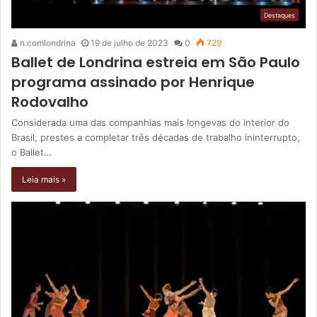
Destaques
n.comlondrina
19 de julho de 2023
0
729
Ballet de Londrina estreia em São Paulo
programa assinado por Henrique
Rodovalho
Considerada uma das companhias mais longevas do interior do
Brasil, prestes a completar três décadas de trabalho ininterrupto,
o Ballet…
Leia mais »