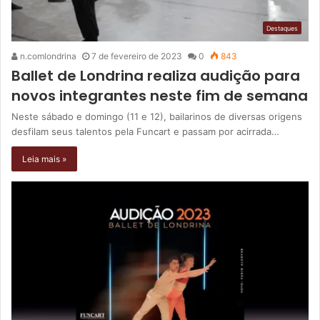
Destaques
n.comlondrina
7 de fevereiro de 2023
0
843
Ballet de Londrina realiza audição para
novos integrantes neste fim de semana
Neste sábado e domingo (11 e 12), bailarinos de diversas origens
desfilam seus talentos pela Funcart e passam por acirrada…
Leia mais »