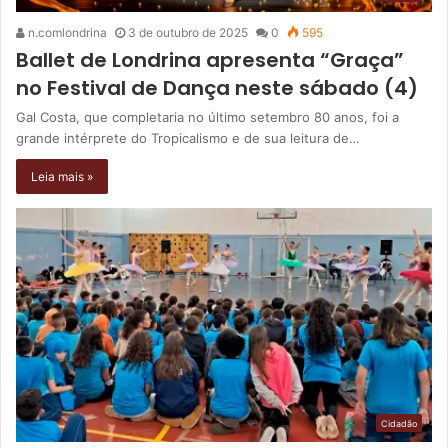
n.comlondrina
3 de outubro de 2025
0
595
Ballet de Londrina apresenta “Graça”
no Festival de Dança neste sábado (4)
Gal Costa, que completaria no último setembro 80 anos, foi a
grande intérprete do Tropicalismo e de sua leitura de…
Leia mais »
Cidadão