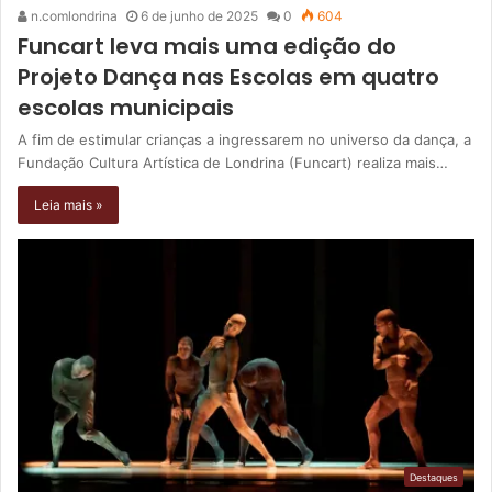
n.comlondrina
6 de junho de 2025
0
604
Funcart leva mais uma edição do
Projeto Dança nas Escolas em quatro
escolas municipais
A fim de estimular crianças a ingressarem no universo da dança, a
Fundação Cultura Artística de Londrina (Funcart) realiza mais…
Leia mais »
Destaques