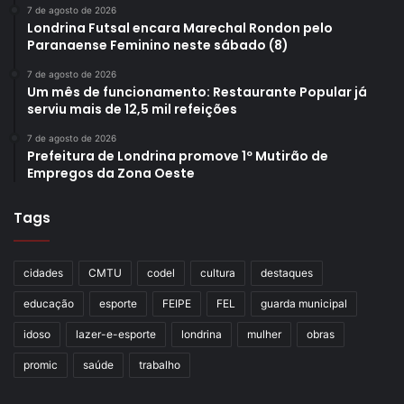
7 de agosto de 2026
Londrina Futsal encara Marechal Rondon pelo
Paranaense Feminino neste sábado (8)
7 de agosto de 2026
Um mês de funcionamento: Restaurante Popular já
serviu mais de 12,5 mil refeições
7 de agosto de 2026
Prefeitura de Londrina promove 1º Mutirão de
Empregos da Zona Oeste
Tags
cidades
CMTU
codel
cultura
destaques
educação
esporte
FEIPE
FEL
guarda municipal
idoso
lazer-e-esporte
londrina
mulher
obras
promic
saúde
trabalho