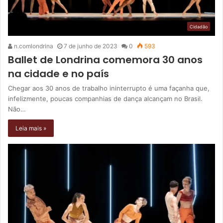
Cidadão
n.comlondrina
7 de junho de 2023
0
593
Ballet de Londrina comemora 30 anos
na cidade e no país
Chegar aos 30 anos de trabalho ininterrupto é uma façanha que,
infelizmente, poucas companhias de dança alcançam no Brasil.
Não…
Leia mais »