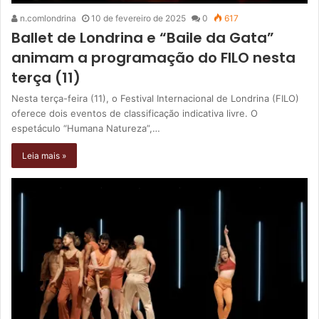
n.comlondrina
10 de fevereiro de 2025
0
617
Ballet de Londrina e “Baile da Gata”
animam a programação do FILO nesta
terça (11)
Nesta terça-feira (11), o Festival Internacional de Londrina (FILO)
oferece dois eventos de classificação indicativa livre. O
espetáculo “Humana Natureza”,…
Leia mais »