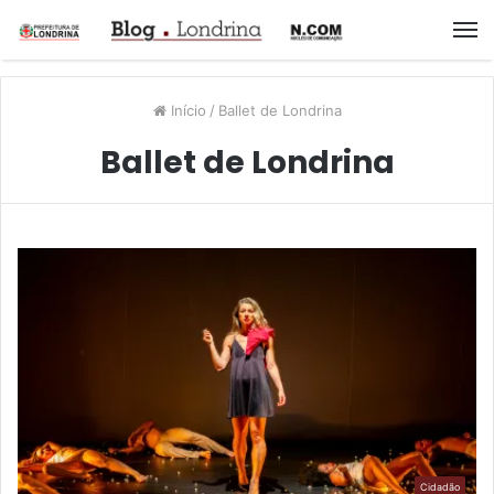
M
Início
/
Ballet de Londrina
Ballet de Londrina
Cidadão