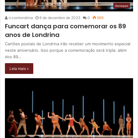
Destaques
n.comlondrina
6 de dezembro de 2023
0
869
Funcart dança para comemorar os 89
anos de Londrina
Cartões postais de Londrina irão receber um movimento especial
neste aniversário. Isso porque a comemoração será tripla: além
dos 89…
Leia mais »