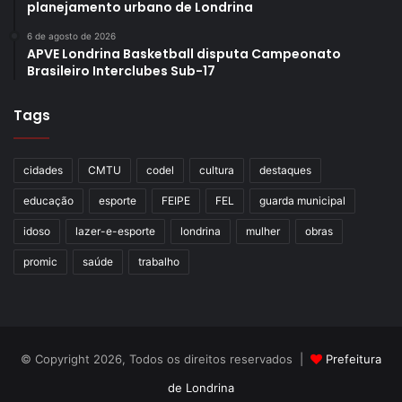
planejamento urbano de Londrina
6 de agosto de 2026
APVE Londrina Basketball disputa Campeonato
Brasileiro Interclubes Sub-17
Tags
cidades
CMTU
codel
cultura
destaques
educação
esporte
FEIPE
FEL
guarda municipal
idoso
lazer-e-esporte
londrina
mulher
obras
promic
saúde
trabalho
© Copyright 2026, Todos os direitos reservados |
Prefeitura
de Londrina