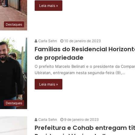
Leia mais »
Destaques
Carla Sehn
10 de janeiro de 2023
Famílias do Residencial Horizonte
de propriedade
O prefeito Marcelo Belinati e o presidente da Comp
Ubiratan, entregaram nesta segunda-feira (9),…
Leia mais »
Destaques
Carla Sehn
9 de janeiro de 2023
Prefeitura e Cohab entregam tí