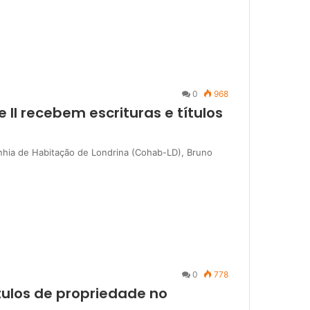
0
968
 II recebem escrituras e títulos
anhia de Habitação de Londrina (Cohab-LD), Bruno
0
778
tulos de propriedade no