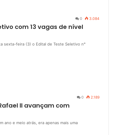
0
3.084
tivo com 13 vagas de nível
sexta-feira (3) o Edital de Teste Seletivo n°
0
2.189
 Rafael II avançam com
um ano e meio atrás, era apenas mais uma