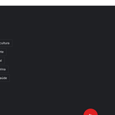
cultura
rte
al
rina
aúde