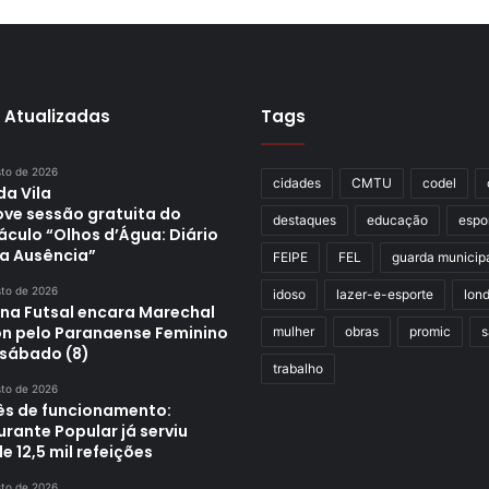
 Atualizadas
Tags
sto de 2026
cidades
CMTU
codel
da Vila
ve sessão gratuita do
destaques
educação
espo
áculo “Olhos d’Água: Diário
a Ausência”
FEIPE
FEL
guarda municip
sto de 2026
idoso
lazer-e-esporte
lond
ina Futsal encara Marechal
n pelo Paranaense Feminino
mulher
obras
promic
s
 sábado (8)
trabalho
sto de 2026
s de funcionamento:
rante Popular já serviu
e 12,5 mil refeições
sto de 2026