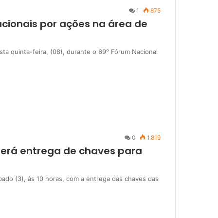
1
875
acionais por ações na área de
ta quinta-feira, (08), durante o 69° Fórum Nacional
0
1.819
 terá entrega de chaves para
bado (3), às 10 horas, com a entrega das chaves das