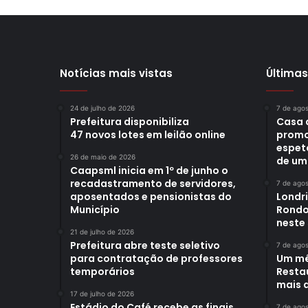
Notícias mais vistas
Últimas
24 de julho de 2026
7 de ago
Prefeitura disponibiliza
Casa 
47 novos lotes em leilão online
promo
espet
26 de maio de 2026
de um
Caapsml inicia em 1º de junho o
recadastramento de servidores,
7 de ago
aposentados e pensionistas do
Londr
Município
Rondo
neste
21 de julho de 2026
Prefeitura abre teste seletivo
7 de ago
para contratação de professores
Um mê
temporários
Restau
mais d
17 de julho de 2026
Estádio do Café recebe as finais
7 de ago