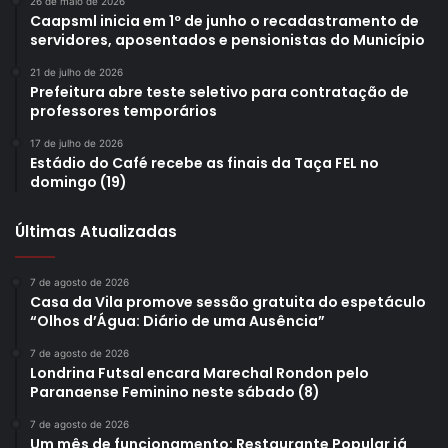
26 de maio de 2026
Caapsml inicia em 1º de junho o recadastramento de
servidores, aposentados e pensionistas do Município
21 de julho de 2026
Prefeitura abre teste seletivo para contratação de
professores temporários
17 de julho de 2026
Estádio do Café recebe as finais da Taça FEL no
domingo (19)
Últimas Atualizadas
7 de agosto de 2026
Casa da Vila promove sessão gratuita do espetáculo
“Olhos d’Água: Diário de uma Ausência”
7 de agosto de 2026
Londrina Futsal encara Marechal Rondon pelo
Paranaense Feminino neste sábado (8)
7 de agosto de 2026
Um mês de funcionamento: Restaurante Popular já