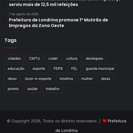
serviu mais de 12,5 mil refeições
7 de agosto de 2026
Prefeitura de Londrina promove 1º Mutirão de
Empregos da Zona Oeste
Tags
cidades
CMTU
codel
cultura
destaques
educação
esporte
FEIPE
FEL
guarda municipal
idoso
lazer-e-esporte
londrina
mulher
obras
promic
saúde
trabalho
© Copyright 2026, Todos os direitos reservados |
Prefeitura
de Londrina