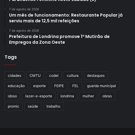
7 de agosto de 2026
Um mês de funcionamento: Restaurante Popular já
serviu mais de 12,5 mil refeições
7 de agosto de 2026
Prefeitura de Londrina promove 1º Mutirão de
Empregos da Zona Oeste
Tags
cidades
CMTU
codel
cultura
destaques
educação
esporte
FEIPE
FEL
guarda municipal
idoso
lazer-e-esporte
londrina
mulher
obras
promic
saúde
trabalho