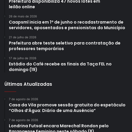
Prefeitura disponibiliza 47 novos lotes em
leilão online
26 de maio de 2026
Caapsml inicia em 1º de junho o recadastramento de
servidores, aposentados e pensionistas do Município
21 de julho de 2026
Prefeitura abre teste seletivo para contratação de
professores temporários
17 de julho de 2026
Estádio do Café recebe as finais da Taça FEL no
domingo (19)
Últimas Atualizadas
7 de agosto de 2026
Casa da Vila promove sessão gratuita do espetáculo
“Olhos d’Água: Diário de uma Ausência”
7 de agosto de 2026
Londrina Futsal encara Marechal Rondon pelo
Paranaense Feminino neste sábado (8)