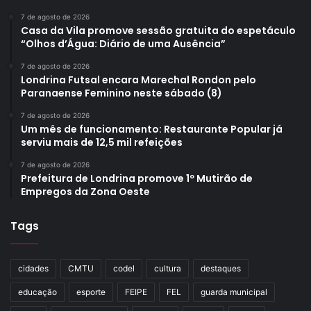
7 de agosto de 2026
Casa da Vila promove sessão gratuita do espetáculo
“Olhos d’Água: Diário de uma Ausência”
7 de agosto de 2026
Londrina Futsal encara Marechal Rondon pelo
Paranaense Feminino neste sábado (8)
7 de agosto de 2026
Um mês de funcionamento: Restaurante Popular já
serviu mais de 12,5 mil refeições
7 de agosto de 2026
Prefeitura de Londrina promove 1º Mutirão de
Empregos da Zona Oeste
Tags
cidades
CMTU
codel
cultura
destaques
educação
esporte
FEIPE
FEL
guarda municipal