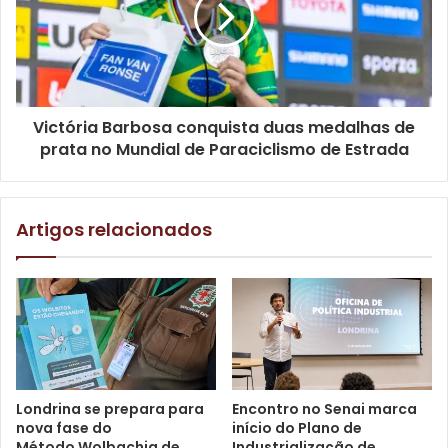
passado, disputamos o Campeonato Brasileiro Interclubes
Sub-19. Em 2025, vamos disputar o Brasileirão Feminino
2025. A ideia é fazer um bom trabalho para conseguir mais
recursos e, quem sabe, colocar Londrina na elite do
Victória Barbosa conquista duas medalhas de
basquete feminino brasileiro, que é a LBF”, diz Marival
prata no Mundial de Paraciclismo de Estrada
Mazzio Junior.
Artigos relacionados
Londrina se prepara para
Encontro no Senai marca
nova fase do
início do Plano de
Método Wolbachia de
Industrialização de