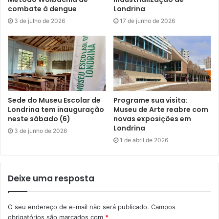
combate à dengue
Londrina
Foto: Melina Caldani / APVE divulgação
3 de julho de 2026
17 de junho de 2026
O elenco masculino iniciou a temporada 2025 no último
fim de semana e já com troféu na mão. Em Brusque (SC), a
equipe comandada pelo técnico Arody Neto conquistou a
terceira colocação do Campeonato Sul-Brasileiro de
Clubes. A estreia em casa será na próxima segunda-feira
Sede do Museu Escolar de
Programe sua visita:
(8), quando enfrenta a ADRM Maringá pela 1ª rodada do
Londrina tem inauguração
Museu de Arte reabre com
Campeonato Paranaense, que terá 5 times, no total. O
neste sábado (6)
novas exposições em
Londrina
projeto masculino também vai representar o município de
3 de junho de 2026
1 de abril de 2026
Londrina nos Jogos Abertos do Paraná.
“Com o troféu conquistado no Campeonato Sul-Brasileiro,
Deixe uma resposta
temos um bom parâmetro sobre o elenco que posso
trabalhar na temporada. É um grupo muito qualificado. E
para as competições desse ano de 2025, vamos em busca
O seu endereço de e-mail não será publicado.
Campos
obrigatórios são marcados com
*
de título. Quero ser campeão”, diz Arody Neto.