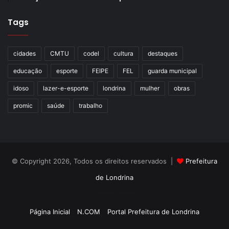
Tags
cidades
CMTU
codel
cultura
destaques
educação
esporte
FEIPE
FEL
guarda municipal
idoso
lazer-e-esporte
londrina
mulher
obras
promic
saúde
trabalho
© Copyright 2026, Todos os direitos reservados |
Prefeitura
de Londrina
Criação de Sites TTG Sistemas
Página Inicial
N.COM
Portal Prefeitura de Londrina