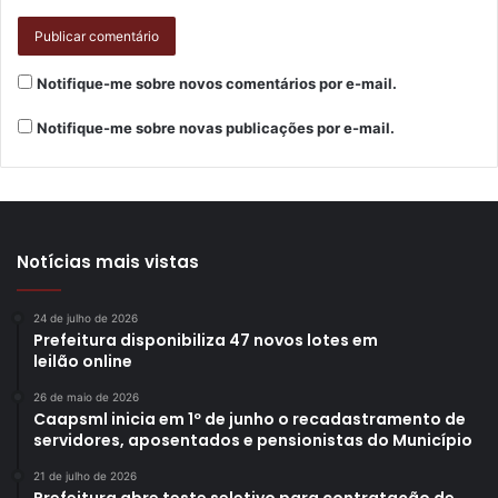
Já o projeto feminino adulto da APVE tem os mesmos
incentivos, com apoio do Restaurante Londrinense, Casa
Notifique-me sobre novos comentários por e-mail.
de Carnes Paraná, D’Mille Alimentos, academia Arizona CF
Notifique-me sobre novas publicações por e-mail.
e Fisioterapeuta Vinicius Coelho.
Texto: Assessoria de Imprensa da APVE Londrina
Basketball
Notícias mais vistas
24 de julho de 2026
Prefeitura disponibiliza 47 novos lotes em
Gostei
leilão online
Etiquetas
2025
apresentação
APVE Londrina
atletas
26 de maio de 2026
Basquete
campeonatos
competições
divulgação
elencos
Caapsml inicia em 1º de junho o recadastramento de
servidores, aposentados e pensionistas do Município
equipes
esporte
feminino
jogadores
masculino
temporada
times
21 de julho de 2026